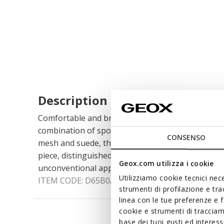
Description
Comfortable and breathable low-cut women's sne
combination of sporty inspiration and trendy des
CONSENSO
mesh and suede, they come in beige and milk white
piece, distinguished by its original side panel, w
Geox.com utilizza i cookie
unconventional appeal.
Utilizziamo cookie tecnici nece
ITEM CODE:
D65B0A01422C1S5K
strumenti di profilazione e tr
linea con le tue preferenze e 
cookie e strumenti di traccia
base dei tuoi gusti ed interes