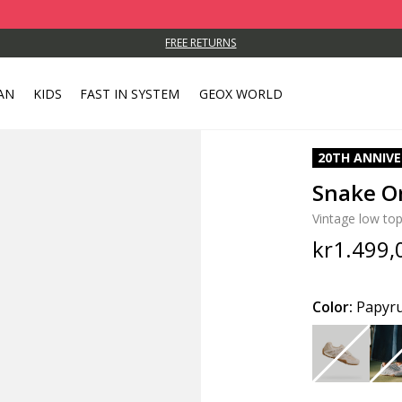
FREE RETURNS
AN
KIDS
FAST IN SYSTEM
GEOX WORLD
20TH ANNIV
Snake O
Vintage low to
kr1.499,
Color:
Papyr