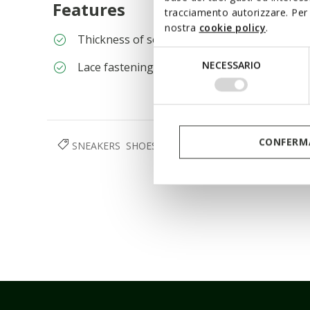
Features
tracciamento autorizzare. Per 
nostra
cookie policy
.
Thickness of sole: 2 cm / 0,8"
Selezione
NECESSARIO
Lace fastening; Removable insole
del
consenso
CONFERMA
SNEAKERS
SHOES
WOMAN