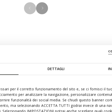
Materials
c
akers, the perfect
ign. Made from a mix of
DETTAGLI
IN
Technologi
. Snake Original is an iconic
ith a modern and
ssari per il corretto funzionamento del sito e, se ci fornisci il t
acciamento per analizzare la navigazione, personalizzare contenuti
fornire funzionalità dei social media. Se chiudi questo banner co
mento, ma selezionando ACCETTA TUTTI godrai invece di una nav
si. Selezionando IMPOSTAZIONI potrai anche scegliere quali cooki