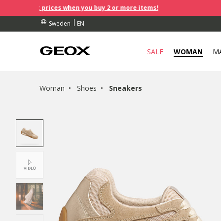
prices when you buy 2 or more items!
BY COLLECTION POINT.
RDERS OVER kr 950
RDERS OVER kr 950
EN
Sweden
SALE
WOMAN
M
Woman
Shoes
Sneakers