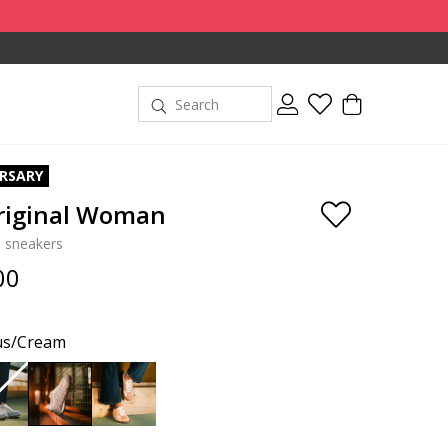
ERSARY
riginal Woman
p sneakers
00
us/Cream
selected