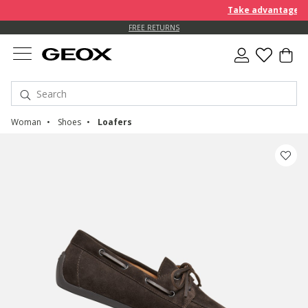
Take advantage of a
FREE STANDARD DELIVERY FOR ORDERS OVER kr 950
FREE RETURNS
Woman
Shoes
Loafers