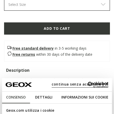
Select Size
ADD TO CART
Free standard delivery
in 3-5 working days
Free returns
within 30 days of the delivery date
Description
A women’s loafer with an understated yet sophisticated style,
continua senza accettare | X
the perfect companion for hectic days in the city. In this
brown version, it features a soft suede upper with a clean
silhouette, enhanced by handcrafted details. Comfortable and
CONSENSO
DETTAGLI
INFORMAZIONI SUI COOKIE
breathable, Addisse adds a touch of effortless elegance to
everyday outfits.
Geox.com utilizza i cookie
ITEM CODE:
D66AXB00022C6005