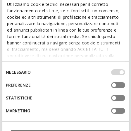
Read more
Utilizziamo cookie tecnici necessari per il corretto
funzionamento del sito e, se ci fornisci il tuo consenso,
cookie ed altri strumenti di profilazione e tracciamento
Features
per analizzare la navigazione, personalizzare contenuti
ed annunci pubblicitari in linea con le tue preferenze e
Quick and easy to put on
fornire funzionalità dei social media. Se chiudi questo
Thickness of sole: 1 cm / 0.4"
banner continuerai a navigare senza cookie e strumenti
di tracciamento, ma selezionando ACCETTA TUTTI
Slip-on design allows you to slide the foot in swiftly;
godrai invece di una navigazione personalizzata sulla
Removable insole
base dei tuoi gusti ed interessi. Selezionando
IMPOSTAZIONI potrai anche scegliere quali cookies ed
Selezione
NECESSARIO
altri strumenti di tracciamento autorizzare. Per maggiori
del
Materials
informazioni o per modificare in qualsiasi momento le
consenso
PREFERENZE
tue impostazioni, visita la nostra
cookie policy
.
Technologies
STATISTICHE
MARKETING
You may also like