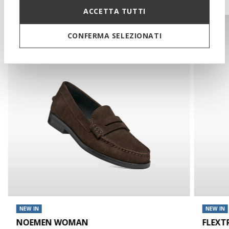
ACCETTA TUTTI
CONFERMA SELEZIONATI
NEW IN
NEW IN
NOEMEN WOMAN
FLEXT