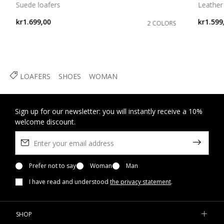
Suede loafers
Leather
kr1.699,00
kr1.599
2 COLORS
LOAFERS
SHOES
WOMAN
Sign up for our newsletter: you will instantly receive a 10%
welcome discount.
Prefer not to say
Woman
Man
I have read and understood
the privacy statement
.
SHOP