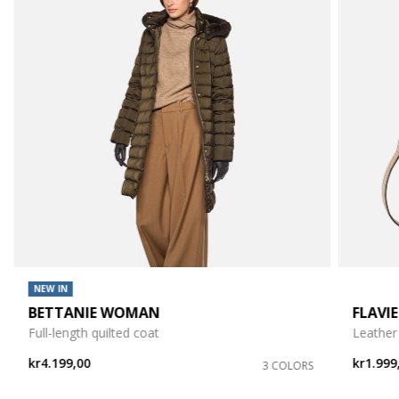
NEW IN
BETTANIE WOMAN
FLAVI
Full-length quilted coat
Leather
kr4.199,00
kr1.999
3 COLORS