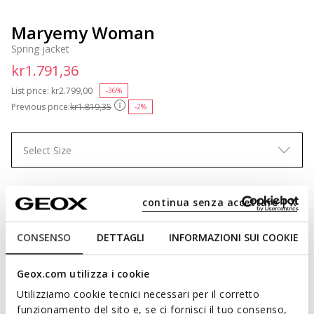
Maryemy Woman
Spring jacket
kr1.791,36
List price:
Price reduced from
kr2.799,00
to
-36%
Previous price:
kr1.819,35
-2%
Select Size
continua senza accettare | X
ADD TO CART
CONSENSO
DETTAGLI
INFORMAZIONI SUI COOKIE
Free standard delivery
in 3-5 working days
Geox.com utilizza i cookie
Free returns
within 30 days of the delivery date
Utilizziamo cookie tecnici necessari per il corretto
funzionamento del sito e, se ci fornisci il tuo consenso,