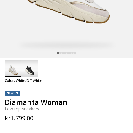
selected
Color:
White/Off White
NEW IN
Diamanta Woman
Low top sneakers
kr1.799,00