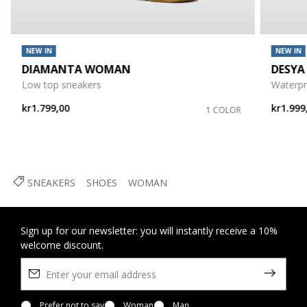
NEW IN
NEW IN
DIAMANTA WOMAN
DESYA
Low top sneakers
Waterpr
kr1.799,00
kr1.999
1 COLOR
SNEAKERS
SHOES
WOMAN
Sign up for our newsletter: you will instantly receive a 10%
welcome discount.
Prefer not to say
Woman
Man