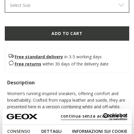
Select Size
ADD TO CART
Free standard delivery
in 3-5 working days
Free returns
within 30 days of the delivery date
Description
Women’s running-inspired sneakers, offering comfort and
breathability. Crafted from nappa leather and suede, they are
presented here in a version combining white and off-white.
Featuring a chunky outsole, Diamanta adds an active yet
continua senza accettare | X
feminine touch to everyday outfits.
ITEM CODE:
D66UFA08522C1352
CONSENSO
DETTAGLI
INFORMAZIONI SUI COOKIE