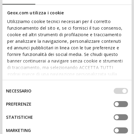
Features
Geox.com utilizza i cookie
Utilizziamo cookie tecnici necessari per il corretto
By purchasing this product, you are
funzionamento del sito e, se ci fornisci il tuo consenso,
supporting Leather Working Group certified
cookie ed altri strumenti di profilazione e tracciamento
tanneries
per analizzare la navigazione, personalizzare contenuti
ed annunci pubblicitari in linea con le tue preferenze e
Outstanding cushioning effect which offers protection
fornire funzionalità dei social media. Se chiudi questo
and absorbs jolts and vibrations
banner continuerai a navigare senza cookie e strumenti
di tracciamento, ma selezionando ACCETTA TUTTI
Thickness of sole: 5,5 cm / 2,2"
godrai invece di una navigazione personalizzata sulla
base dei tuoi gusti ed interessi. Selezionando
Lightweight footwear
IMPOSTAZIONI potrai anche scegliere quali cookies ed
Selezione
NECESSARIO
Lace fastening; Removable insole
altri strumenti di tracciamento autorizzare. Per maggiori
del
informazioni o per modificare in qualsiasi momento le
consenso
PREFERENZE
tue impostazioni, visita la nostra
cookie policy
.
Materials
STATISTICHE
MARKETING
Technologies