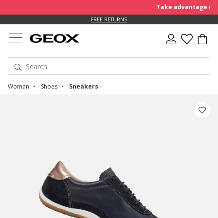
Take advantage of an 
FREE RETURNS
Woman
Shoes
Sneakers