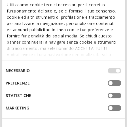
upper and will instantly energise informal everyday dressing
Utilizziamo cookie tecnici necessari per il corretto
with sporty verve.
funzionamento del sito e, se ci fornisci il tuo consenso,
ITEM CODE:
D3509A022Y3C4264
cookie ed altri strumenti di profilazione e tracciamento
Read more
per analizzare la navigazione, personalizzare contenuti
ed annunci pubblicitari in linea con le tue preferenze e
fornire funzionalità dei social media. Se chiudi questo
Features
banner continuerai a navigare senza cookie e strumenti
Thickness of sole: 2 cm / 0,8"
di tracciamento, ma selezionando ACCETTA TUTTI
godrai invece di una navigazione personalizzata sulla
Lace fastening; Removable insole
base dei tuoi gusti ed interessi. Selezionando
IMPOSTAZIONI potrai anche scegliere quali cookies ed
Selezione
NECESSARIO
altri strumenti di tracciamento autorizzare. Per maggiori
del
Materials
informazioni o per modificare in qualsiasi momento le
consenso
PREFERENZE
tue impostazioni, visita la nostra
cookie policy
.
Technologies
STATISTICHE
MARKETING
You may also like