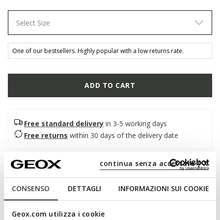
Select Size
One of our bestsellers. Highly popular with a low returns rate.
ADD TO CART
Free standard delivery
in 3-5 working days
Free returns
within 30 days of the delivery date
continua senza accettare | X
Description
Lightweight sneaker for women with a casual aesthetic and
CONSENSO
DETTAGLI
INFORMAZIONI SUI COOKIE
comfortable breathable design. Crafted from suede and plain
nappa, this attractive version comes in a tonal navy and
Geox.com utilizza i cookie
darker blue palette. Vega features a tapering retro-looking