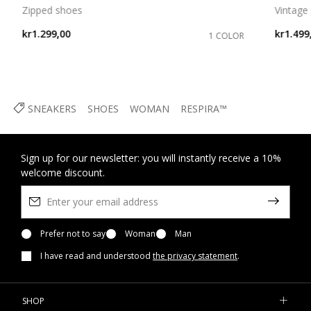
Zipped shoes
Vintage
kr1.299,00
kr1.499
1 COLOR
SNEAKERS
SHOES
WOMAN
RESPIRA™
Sign up for our newsletter: you will instantly receive a 10%
welcome discount.
Prefer not to say
Woman
Man
I have read and understood
the privacy statement
.
SHOP