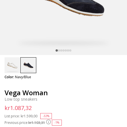
selected
Color:
Navy/Blue
Vega Woman
Low top sneakers
kr1.087,32
List price:
Price reduced from
kr1.599,00
to
-32%
Previous price:
kr1.103,31
-1%