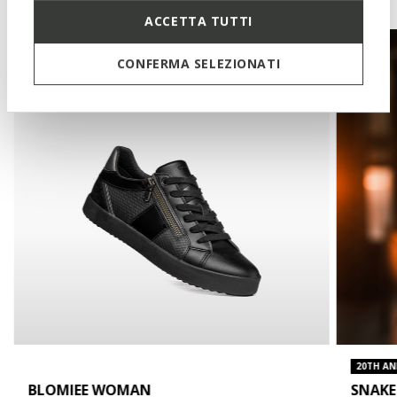
ACCETTA TUTTI
CONFERMA SELEZIONATI
20TH AN
BLOMIEE WOMAN
SNAKE