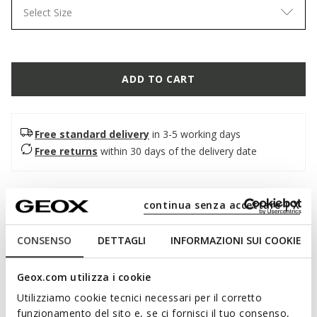
Select Size
ADD TO CART
Free standard delivery
in 3-5 working days
Free returns
within 30 days of the delivery date
Description
continua senza accettare | X
Reversible women's belt with an urban style, adding an
elegant touch to everyday outfits. Made from leather, it is
CONSENSO
DETTAGLI
INFORMAZIONI SUI COOKIE
presented here in a classic version, combining black on one
side and cognac on the other. Featuring a rectangular buckle,
Geox.com utilizza i cookie
it is a refined and versatile accessory, also suitable for the
Utilizziamo cookie tecnici necessari per il corretto
office.
funzionamento del sito e, se ci fornisci il tuo consenso,
ITEM CODE:
D65KUE0009BC9209