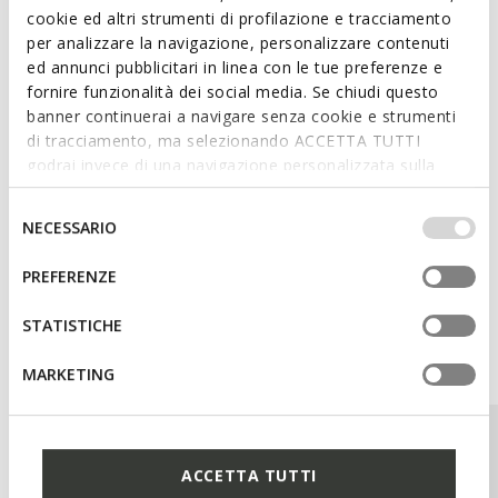
Read more
cookie ed altri strumenti di profilazione e tracciamento
per analizzare la navigazione, personalizzare contenuti
ed annunci pubblicitari in linea con le tue preferenze e
Features
fornire funzionalità dei social media. Se chiudi questo
reversible design
banner continuerai a navigare senza cookie e strumenti
di tracciamento, ma selezionando ACCETTA TUTTI
Light gold-tone metallic detailing
godrai invece di una navigazione personalizzata sulla
base dei tuoi gusti ed interessi. Selezionando
IMPOSTAZIONI potrai anche scegliere quali cookies ed
Selezione
NECESSARIO
altri strumenti di tracciamento autorizzare. Per maggiori
Materials
del
informazioni o per modificare in qualsiasi momento le
consenso
PREFERENZE
tue impostazioni, visita la nostra
cookie policy
.
STATISTICHE
You may also like
MARKETING
ACCETTA TUTTI