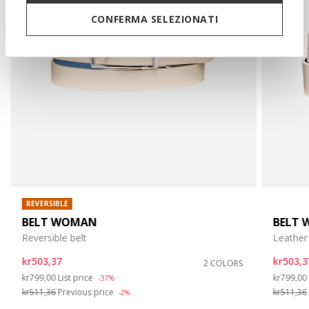
CONFERMA SELEZIONATI
REVERSIBLE
BELT WOMAN
BELT
Reversible belt
Leather 
kr503,37
kr503,3
2 COLORS
Price reduced from
to
Price re
kr799,00
List price
kr799,00
-37%
kr511,36
Previous price
kr511,36
-2%