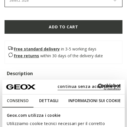
Select Size
ADD TO CART
Free standard delivery
in 3-5 working days
Free returns
within 30 days of the delivery date
Description
A super-cushioned and breathable men's shoe, an authentic
continua senza accettare | X
blend of elegance and uncompromising comfort. In this
classic black version, it features a soft smooth leather upper
CONSENSO
DETTAGLI
INFORMAZIONI SUI COOKIE
with a contemporary design. Walk Pleasure B is suitable for
both special occasions and business looks.
ITEM CODE:
U657KA00043C9999
Geox.com utilizza i cookie
Utilizziamo cookie tecnici necessari per il corretto