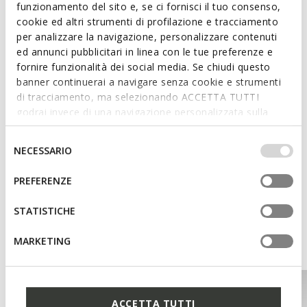
funzionamento del sito e, se ci fornisci il tuo consenso,
Features
cookie ed altri strumenti di profilazione e tracciamento
per analizzare la navigazione, personalizzare contenuti
Enhanced cushioning effect based on the Zero Shock
ed annunci pubblicitari in linea con le tue preferenze e
System
fornire funzionalità dei social media. Se chiudi questo
Lace fastening
banner continuerai a navigare senza cookie e strumenti
di tracciamento, ma selezionando ACCETTA TUTTI
godrai invece di una navigazione personalizzata sulla
base dei tuoi gusti ed interessi. Selezionando
Materials
IMPOSTAZIONI potrai anche scegliere quali cookies ed
Selezione
NECESSARIO
altri strumenti di tracciamento autorizzare. Per maggiori
del
Technologies
informazioni o per modificare in qualsiasi momento le
consenso
PREFERENZE
tue impostazioni, visita la nostra
cookie policy
.
STATISTICHE
You may also like
MARKETING
ACCETTA TUTTI