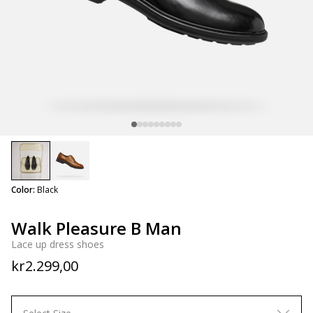
selected
Color:
Black
Walk Pleasure B Man
Lace up dress shoes
kr2.299,00