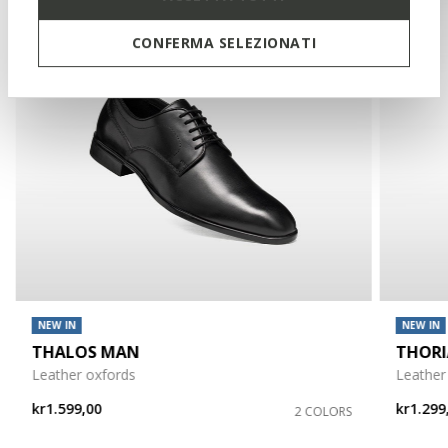
CONFERMA SELEZIONATI
NEW IN
NEW IN
THALOS MAN
THOR
Leather oxfords
Leather
kr1.599,00
kr1.299
2 COLORS