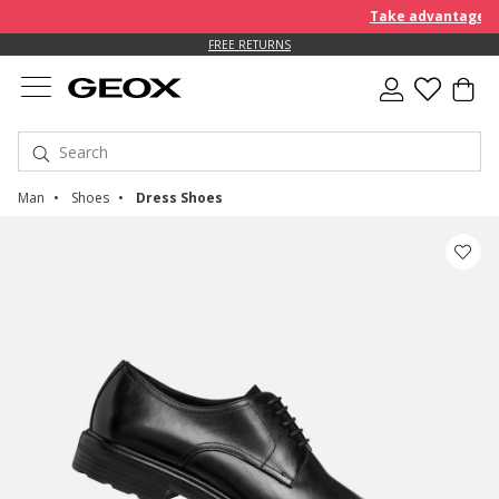
Take advantage of a
FREE RETURNS
Man
Shoes
Dress Shoes