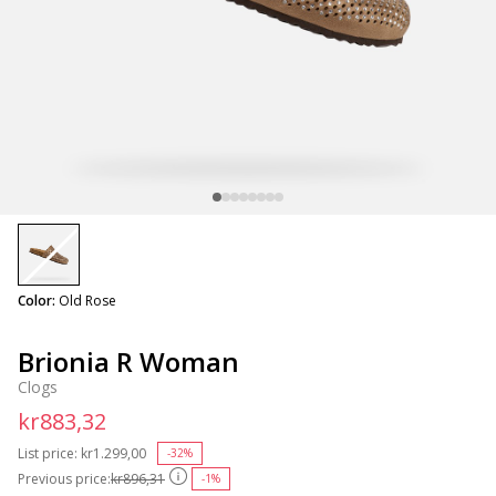
selected
Color:
Old Rose
Brionia R Woman
Clogs
kr883,32
List price:
Price reduced from
kr1.299,00
to
-32%
Previous price:
kr896,31
-1%