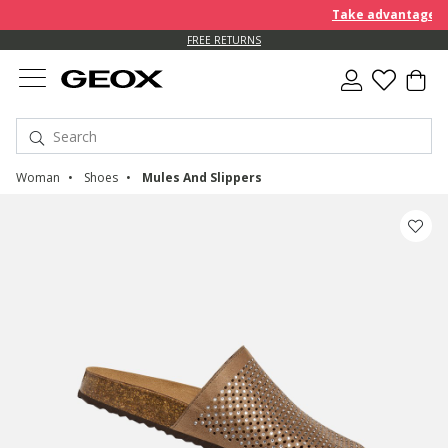
Take advantage of a
FREE RETURNS
Woman
Shoes
Mules And Slippers