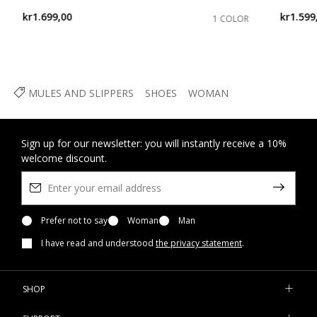
kr1.699,00
kr1.599
1 COLOR
MULES AND SLIPPERS
SHOES
WOMAN
Sign up for our newsletter: you will instantly receive a 10%
welcome discount.
Prefer not to say
Woman
Man
I have read and understood
the privacy statement
.
SHOP