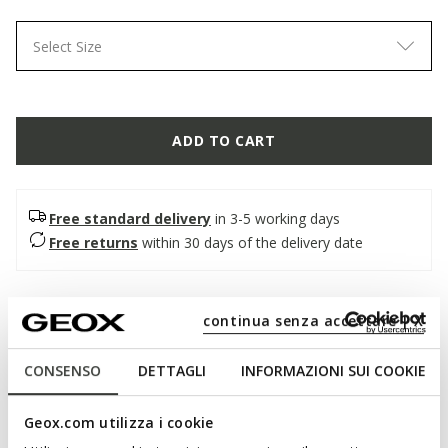
Select Size
ADD TO CART
Free standard delivery
in 3-5 working days
Free returns
within 30 days of the delivery date
Description
continua senza accettare | X
Women's closed sandal with anatomical outsole, offering
breathability and comfort. Made from antique pink suede-
CONSENSO
DETTAGLI
INFORMAZIONI SUI COOKIE
effect material, it combines urban style and trendy allure.
Brionia R is designed to add a bold twist to everyday city
Geox.com utilizza i cookie
looks.