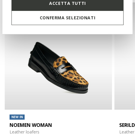
ACCETTA TUTTI
CONFERMA SELEZIONATI
NEW IN
NOEMEN WOMAN
SERIL
Leather loafers
Leather