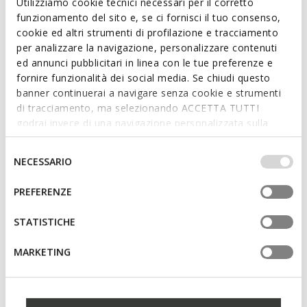
ITEM CODE:
D65Y3G000AUC8014
Utilizziamo cookie tecnici necessari per il corretto
funzionamento del sito e, se ci fornisci il tuo consenso,
cookie ed altri strumenti di profilazione e tracciamento
Features
per analizzare la navigazione, personalizzare contenuti
ed annunci pubblicitari in linea con le tue preferenze e
Quick and easy to put on
fornire funzionalità dei social media. Se chiudi questo
banner continuerai a navigare senza cookie e strumenti
Thickness of sole: 2,5 cm / 1"
di tracciamento, ma selezionando ACCETTA TUTTI
Slip-on design allows you to slide the foot in swiftly
godrai invece di una navigazione personalizzata sulla
base dei tuoi gusti ed interessi. Selezionando
IMPOSTAZIONI potrai anche scegliere quali cookies ed
Selezione
NECESSARIO
altri strumenti di tracciamento autorizzare. Per maggiori
del
Materials
informazioni o per modificare in qualsiasi momento le
consenso
PREFERENZE
tue impostazioni, visita la nostra
cookie policy
.
Technologies
STATISTICHE
MARKETING
You may also like