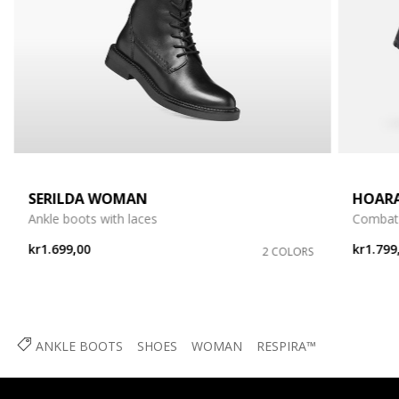
SERILDA WOMAN
HOAR
Ankle boots with laces
Combat
kr1.699,00
kr1.799
2 COLORS
ANKLE BOOTS
SHOES
WOMAN
RESPIRA™