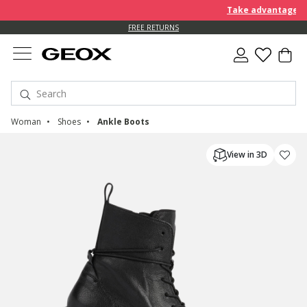
Take advantage of an EX
FREE RETURNS
Woman
Shoes
Ankle Boots
View in 3D