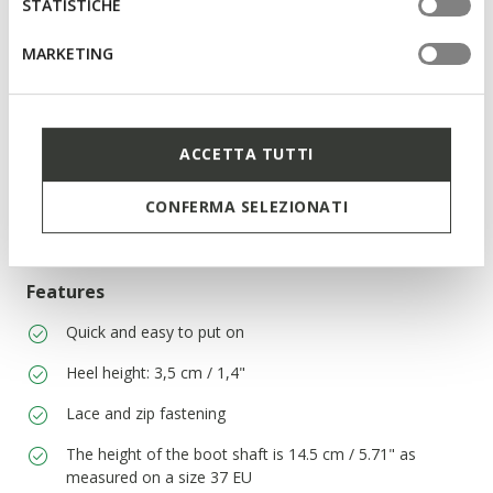
STATISTICHE
Description
MARKETING
Women's breathable comfortable ankle boot with a
contemporary aesthetic. Loaded with feisty contemporary
attitude, Catria is a black-leather ankle boot that will bring the
best out of urban outfits. The lace-up fastening makes for a
ACCETTA TUTTI
perfect fit, while the breathable technology ensures a
sensation of well-being for the foot, step after step.
CONFERMA SELEZIONATI
ITEM CODE:
D16LQA00081C9999
Read more
Features
Quick and easy to put on
Heel height: 3,5 cm / 1,4"
Lace and zip fastening
The height of the boot shaft is 14.5 cm / 5.71" as
measured on a size 37 EU