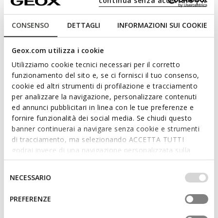
continua senza accettare | X
Catria Woman
CONSENSO
DETTAGLI
INFORMAZIONI SUI COOKIE
Ankle boots with laces
kr1.799,00
Geox.com utilizza i cookie
Utilizziamo cookie tecnici necessari per il corretto
funzionamento del sito e, se ci fornisci il tuo consenso,
Select Size
cookie ed altri strumenti di profilazione e tracciamento
per analizzare la navigazione, personalizzare contenuti
ed annunci pubblicitari in linea con le tue preferenze e
This item has often been returned because it was too big. We
recommend that you size down.
fornire funzionalità dei social media. Se chiudi questo
banner continuerai a navigare senza cookie e strumenti
di tracciamento, ma selezionando ACCETTA TUTTI
godrai invece di una navigazione personalizzata sulla
ADD TO CART
base dei tuoi gusti ed interessi. Selezionando
IMPOSTAZIONI potrai anche scegliere quali cookies ed
Selezione
NECESSARIO
altri strumenti di tracciamento autorizzare. Per maggiori
del
Free standard delivery
in 3-5 working days
informazioni o per modificare in qualsiasi momento le
consenso
PREFERENZE
Free returns
within 30 days of the delivery date
tue impostazioni, visita la nostra
cookie policy
.