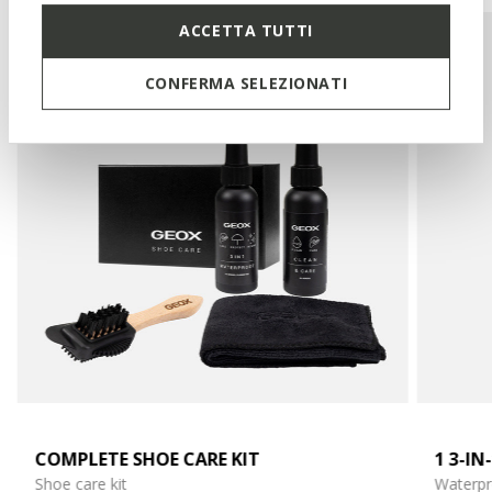
ACCETTA TUTTI
CONFERMA SELEZIONATI
COMPLETE SHOE CARE KIT
1 3-I
Shoe care kit
Waterpr