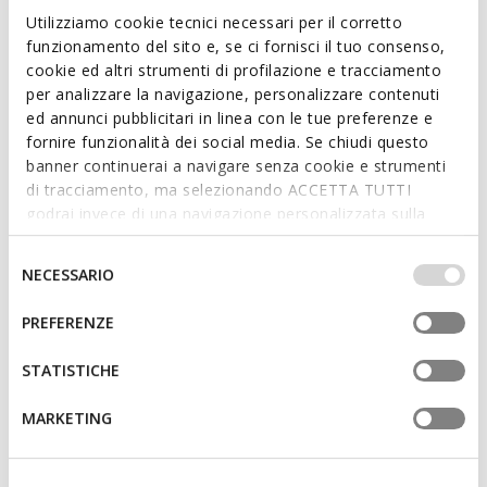
Utilizziamo cookie tecnici necessari per il corretto
ITEM CODE:
D65AXA00085C1010
funzionamento del sito e, se ci fornisci il tuo consenso,
cookie ed altri strumenti di profilazione e tracciamento
per analizzare la navigazione, personalizzare contenuti
Features
ed annunci pubblicitari in linea con le tue preferenze e
fornire funzionalità dei social media. Se chiudi questo
Thickness of sole: 1 cm / 0.4"
banner continuerai a navigare senza cookie e strumenti
di tracciamento, ma selezionando ACCETTA TUTTI
Lace fastening; Removable insole
godrai invece di una navigazione personalizzata sulla
base dei tuoi gusti ed interessi. Selezionando
IMPOSTAZIONI potrai anche scegliere quali cookies ed
Selezione
NECESSARIO
Materials
altri strumenti di tracciamento autorizzare. Per maggiori
del
informazioni o per modificare in qualsiasi momento le
consenso
PREFERENZE
tue impostazioni, visita la nostra
cookie policy
.
Technologies
STATISTICHE
MARKETING
You may also like