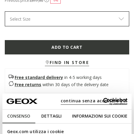
Previous price:
L517,30
-9%
Select Size
ADD TO CART
FIND IN STORE
Free standard delivery
in 4-5 working days
Free returns
within 30 days of the delivery date
continua senza accettare | X
Description
Casual and dynamic low-cut women's sneakers. Made from
CONSENSO
DETTAGLI
INFORMAZIONI SUI COOKIE
soft light grey suede, they stand out for their lightweight and
comfortable construction. Addisse adds a sporty touch to
Geox.com utilizza i cookie
more informal city outfits.