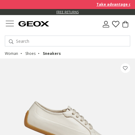
Take advantage of an 
FREE RETURNS
Woman
Shoes
Sneakers