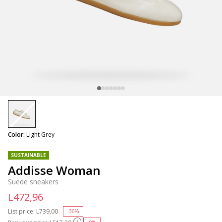
selected
Color:
Light Grey
SUSTAINABLE
Addisse Woman
Suede sneakers
L472,96
List price:
Price reduced from
L739,00
to
-36%