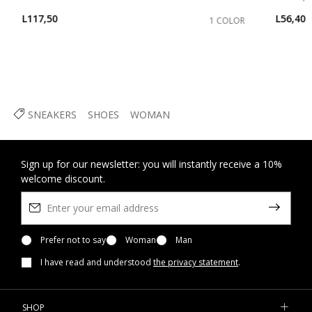
L117,50
L56,40
1 COLOR
SNEAKERS
SHOES
WOMAN
Sign up for our newsletter: you will instantly receive a 10%
welcome discount.
Prefer not to say
Woman
Man
I have read and understood
the privacy statement
.
SHOP