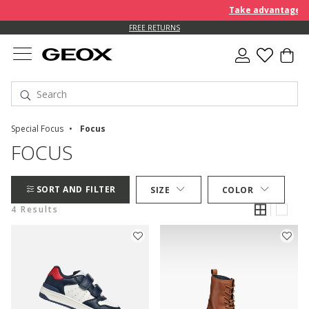
Take advantage of 
FREE RETURNS
Special Focus
Focus
FOCUS
SORT AND FILTER
SIZE
COLOR
4 Results