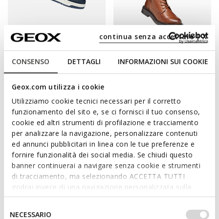
continua senza accettare | X
ONLINE EXCLUSIVE
WASHIBA JUNIOR
SERILDA WOMAN
CONSENSO
DETTAGLI
INFORMAZIONI SUI COOKIE
Velcro shoes
Ankle boots with laces
€130,00
from
€29,25
2 COLORS
3 COLORS
Geox.com utilizza i cookie
Price reduced from
to
from
€45,00
List price
Utilizziamo cookie tecnici necessari per il corretto
from
€29,25
Previous price
funzionamento del sito e, se ci fornisci il tuo consenso,
cookie ed altri strumenti di profilazione e tracciamento
per analizzare la navigazione, personalizzare contenuti
ed annunci pubblicitari in linea con le tue preferenze e
fornire funzionalità dei social media. Se chiudi questo
banner continuerai a navigare senza cookie e strumenti
di tracciamento, ma selezionando ACCETTA TUTTI
godrai invece di una navigazione personalizzata sulla
base dei tuoi gusti ed interessi. Selezionando
IMPOSTAZIONI potrai anche scegliere quali cookies ed
Selezione
NECESSARIO