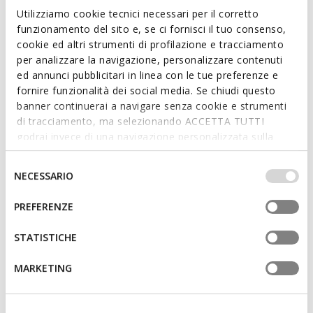
Utilizziamo cookie tecnici necessari per il corretto
breathable, Camalei is ideal for enjoying the city to the full on
funzionamento del sito e, se ci fornisci il tuo consenso,
warm days, from running errands to leisure time.
cookie ed altri strumenti di profilazione e tracciamento
ITEM CODE:
D550NA0NFBCC1223
Read more
per analizzare la navigazione, personalizzare contenuti
ed annunci pubblicitari in linea con le tue preferenze e
fornire funzionalità dei social media. Se chiudi questo
Features
banner continuerai a navigare senza cookie e strumenti
Thickness of sole: 3,5 cm / 1,4"
di tracciamento, ma selezionando ACCETTA TUTTI
godrai invece di una navigazione personalizzata sulla
Buckle on the strap to adjust the fit
base dei tuoi gusti ed interessi. Selezionando
IMPOSTAZIONI potrai anche scegliere quali cookies ed
Selezione
NECESSARIO
altri strumenti di tracciamento autorizzare. Per maggiori
del
informazioni o per modificare in qualsiasi momento le
Materials
consenso
PREFERENZE
tue impostazioni, visita la nostra
cookie policy
.
STATISTICHE
Technologies
MARKETING
You may also like