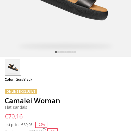
selected
Color:
Gun/Black
ONLINE EXCLUSIVE
Camalei Woman
Flat sandals
€70,16
List price:
Price reduced from
€89,95
to
-22%