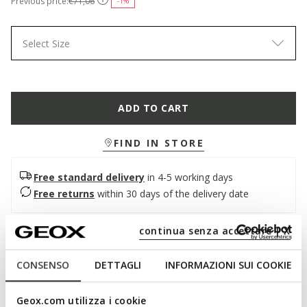
Previous price:
€71,06
-1%
Select Size
ADD TO CART
FIND IN STORE
Free standard delivery
in 4-5 working days
Free returns
within 30 days of the delivery date
continua senza accettare | X
Description
Women's sandal with contemporary DNA, featuring an eye-
CONSENSO
DETTAGLI
INFORMAZIONI SUI COOKIE
catching active-style outsole. Presented here in a sober black
version, it boasts a double-strap upper in pearlescent effect
Geox.com utilizza i cookie
material and leather-effect material. Light, comfortable and