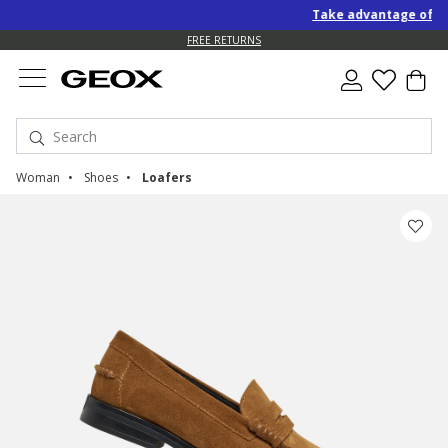
Take advantage of an E
FREE RETURNS
Woman
Shoes
Loafers