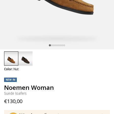
selected
Color:
Nut
NEW IN
Noemen Woman
Suede loafers
€130,00