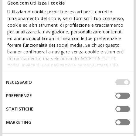
versatile and on-trend hazelnut shade. Comfortable and
Geox.com utilizza i cookie
breathable, Noemen combines traditional lines with refined
Utilizziamo cookie tecnici necessari per il corretto
details.
funzionamento del sito e, se ci fornisci il tuo consenso,
ITEM CODE:
D680XA00022C6068
cookie ed altri strumenti di profilazione e tracciamento
per analizzare la navigazione, personalizzare contenuti
ed annunci pubblicitari in linea con le tue preferenze e
Features
fornire funzionalità dei social media. Se chiudi questo
banner continuerai a navigare senza cookie e strumenti
Quick and easy to put on
di tracciamento, ma selezionando ACCETTA TUTTI
Heel height: 2 cm / 0,8"
godrai invece di una navigazione personalizzata sulla
base dei tuoi gusti ed interessi. Selezionando
Slip-on design allows you to slide the foot in swiftly
IMPOSTAZIONI potrai anche scegliere quali cookies ed
Selezione
NECESSARIO
altri strumenti di tracciamento autorizzare. Per maggiori
del
informazioni o per modificare in qualsiasi momento le
consenso
PREFERENZE
Materials
tue impostazioni, visita la nostra
cookie policy
.
STATISTICHE
Technologies
MARKETING