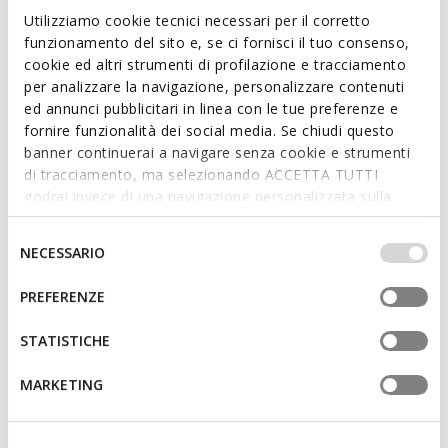
it has a smooth leather upper with decorative studs.
Utilizziamo cookie tecnici necessari per il corretto
Breathable and comfortable, Maddalusia C enhances
funzionamento del sito e, se ci fornisci il tuo consenso,
summer looks with a unique and bold style.
cookie ed altri strumenti di profilazione e tracciamento
ITEM CODE:
D65YMH0001JC9999
per analizzare la navigazione, personalizzare contenuti
ed annunci pubblicitari in linea con le tue preferenze e
fornire funzionalità dei social media. Se chiudi questo
Features
banner continuerai a navigare senza cookie e strumenti
Thickness of sole: 1,5 cm / 0,6"
di tracciamento, ma selezionando ACCETTA TUTTI
godrai invece di una navigazione personalizzata sulla
Buckle on the strap to adjust the fit
base dei tuoi gusti ed interessi. Selezionando
IMPOSTAZIONI potrai anche scegliere quali cookies ed
Selezione
NECESSARIO
altri strumenti di tracciamento autorizzare. Per maggiori
del
informazioni o per modificare in qualsiasi momento le
Materials
consenso
PREFERENZE
tue impostazioni, visita la nostra
cookie policy
.
STATISTICHE
Technologies
MARKETING
You may also like