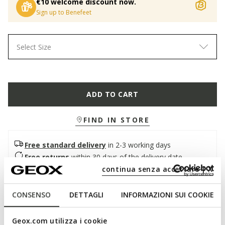
€10 welcome discount now.
Sign up to Benefeet
Select Size
ADD TO CART
FIND IN STORE
Free standard delivery
in 2-3 working days
Free returns
within 30 days of the delivery date
continua senza accettare | X
Description
CONSENSO
DETTAGLI
INFORMAZIONI SUI COOKIE
A comfortable and lightweight women's flat sandal with an
extremely feminine personality. In this elegant black version,
Geox.com utilizza i cookie