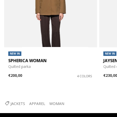
NEW IN
NEW IN
SPHERICA WOMAN
JAYS
Quilted parka
Quilted
€200,00
€230,0
4 COLORS
JACKETS
APPAREL
WOMAN