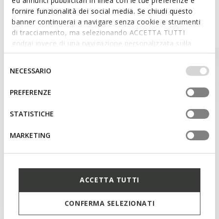
ed annunci pubblicitari in linea con le tue preferenze e
fornire funzionalità dei social media. Se chiudi questo
banner continuerai a navigare senza cookie e strumenti
Style Inspiration
di tracciamento, ma selezionando ACCETTA TUTTI
godrai invece di una navigazione personalizzata sulla
base dei tuoi gusti ed interessi. Selezionando
IMPOSTAZIONI potrai anche scegliere quali cookies ed
Selezione
NECESSARIO
altri strumenti di tracciamento autorizzare. Per maggiori
del
informazioni o per modificare in qualsiasi momento le
consenso
PREFERENZE
tue impostazioni, visita la nostra
cookie policy
.
STATISTICHE
MARKETING
ACCETTA TUTTI
CONFERMA SELEZIONATI