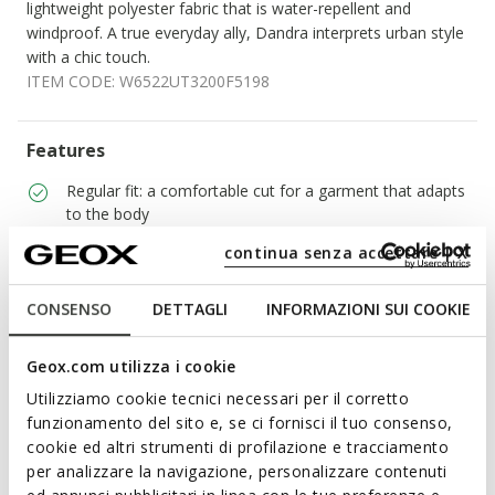
lightweight polyester fabric that is water-repellent and
windproof. A true everyday ally, Dandra interprets urban style
with a chic touch.
ITEM CODE:
W6522UT3200F5198
Features
Regular fit: a comfortable cut for a garment that adapts
to the body
continua senza accettare | X
Two-way zip; Adjustable internal drawstring hem
2 external pockets; 1 internal pocket
CONSENSO
DETTAGLI
INFORMAZIONI SUI COOKIE
Geox.com utilizza i cookie
Materials
Utilizziamo cookie tecnici necessari per il corretto
funzionamento del sito e, se ci fornisci il tuo consenso,
Technologies
cookie ed altri strumenti di profilazione e tracciamento
per analizzare la navigazione, personalizzare contenuti