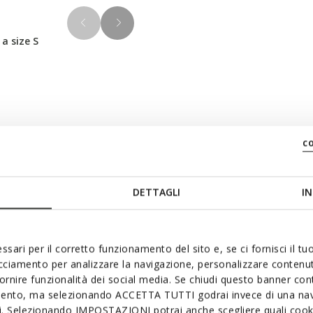
 a size S
Materials
c
 and fitted cut, featuring a
ht blue, it is made from
DETTAGLI
IN
Technologi
lon, with premium padding
rn with other layers and is
ssari per il corretto funzionamento del sito e, se ci fornisci il t
acciamento per analizzare la navigazione, personalizzare contenuti
fornire funzionalità dei social media. Se chiudi questo banner co
mento, ma selezionando ACCETTA TUTTI godrai invece di una nav
si. Selezionando IMPOSTAZIONI potrai anche scegliere quali cooki