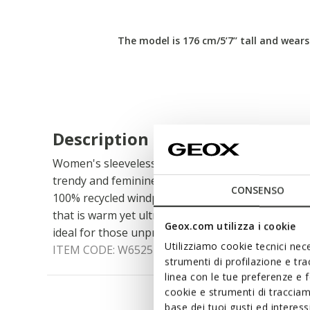
The model is 176 cm/5’7’’ tall and wears
Description
Women's sleeveless down jacket with zip fastening
trendy and feminine design. Shown here in midnig
CONSENSO
100% recycled windproof and water-repellent ny
that is warm yet ultra-light. Jaysen can also be wo
Geox.com utilizza i cookie
ideal for those unpredictable early season days.
Utilizziamo cookie tecnici nece
ITEM CODE:
W6525DT3146F1624
strumenti di profilazione e tr
linea con le tue preferenze e 
cookie e strumenti di traccia
base dei tuoi gusti ed interes