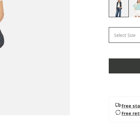
selected
Select Size
Free sta
Free re