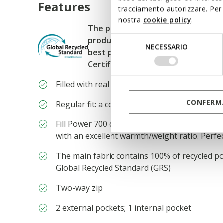
Features
tracciamento autorizzare. Per 
nostra
cookie policy
.
The purchase of Global Recycled St
Selezione
products demonstrates demand fo
NECESSARIO
del
best processing practices in the s
consenso
Certified by ICEA-TX-3991
Filled with real down for an incomparable w
CONFERMA
Regular fit: a comfortable cut for a garment 
Fill Power 700 down jacket: this combines ult
with an excellent warmth/weight ratio. Perfe
The main fabric contains 100% of recycled po
Global Recycled Standard (GRS)
Two-way zip
2 external pockets; 1 internal pocket