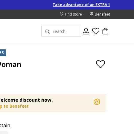
Take advantage of an EXTRA 10% off Special-Price products when
Find store
Benefeet
ES
 Woman
elcome discount now.
up to Benefeet
ptain