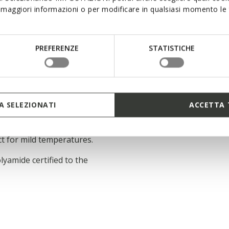
maggiori informazioni o per modificare in qualsiasi momento le t
andard (GRS) certified
r recycled content and
PREFERENZE
STATISTICHE
upply chain GEOX SPA
armth/weight ratio
 SELEZIONATI
ACCETTA 
that adapts to the body
ra-light thermal insulation
ct for mild temperatures.
lyamide certified to the