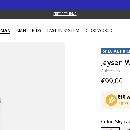
FREE RETURNS
OMAN
MAN
KIDS
FAST IN SYSTEM
GEOX WORLD
SPECIAL PRIC
Jaysen
Puffer vest
€99,00
€10 w
Sign 
Color:
Sky ca