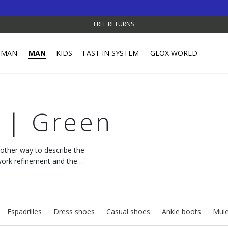
FREE RETURNS
MAN
MAN
KIDS
FAST IN SYSTEM
GEOX WORLD
 | Green
o other way to describe the
work refinement and the
Espadrilles
Dress shoes
Casual shoes
Ankle boots
Mule