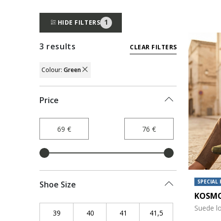
1
HIDE FILTERS
3 results
CLEAR FILTERS
Colour:
Green
REMOVE FILTER CURRENTLY REFINED BY
Price
SPECIAL 
Shoe Size
KOSMO
Suede l
39
Refine by Shoe Size: 39
40
Refine by Shoe Size: 40
41
Refine by Shoe Size: 41
41,5
Refine by Shoe Siz