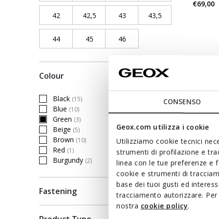
€69,00
42
Refine by Shoe Size: 42
42,5
Refine by Shoe Size: 42,5
43
Refine by Shoe Size: 43
43,5
Refine by Shoe Siz
44
Refine by Shoe Size: 44
45
Refine by Shoe Size: 45
46
Refine by Shoe Size: 46
Colour
Black
(15)
CONSENSO
Refine by Colour: Black
Blue
(10)
Refine by Colour: Blue
Green
(3)
selected Currently Refined by Colour: Green
Geox.com utilizza i cookie
Beige
(5)
Refine by Colour: Beige
Brown
(10)
Utilizziamo cookie tecnici nece
Refine by Colour: Brown
Red
(1)
strumenti di profilazione e tr
Refine by Colour: Red
Burgundy
(2)
linea con le tue preferenze e 
Refine by Colour: Burgundy
cookie e strumenti di traccia
base dei tuoi gusti ed interes
Fastening
tracciamento autorizzare. Per 
nostra
cookie policy
.