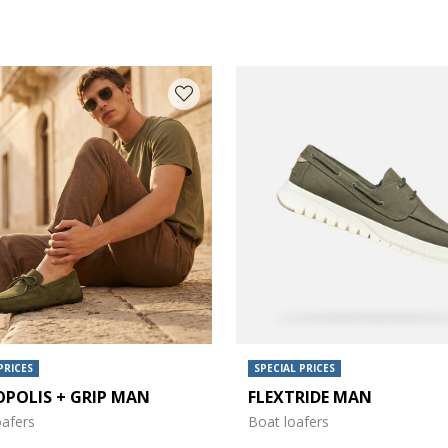
 COLOUR: GREEN
PRICES
SPECIAL PRICES
POLIS + GRIP MAN
FLEXTRIDE MAN
oafers
Boat loafers
e: 41,5