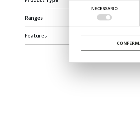
Product Type
Selezione
NECESSARIO
del
Ranges
consenso
Features
CONFERMA