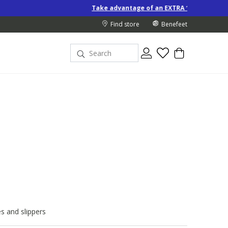
Take advantage of an EXTRA 10% off Special-Price produc
Find store
Benefeet
s and slippers