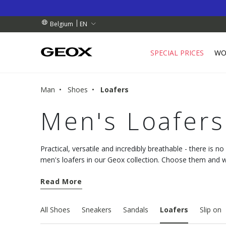
BY COLLECTION POINT.
RDERS OVER 99.00 €
RDERS OVER 99.00 €
EN
Belgium
SPECIAL PRICES
WO
Man
Shoes
Loafers
Men's Loafers
Practical, versatile and incredibly breathable - there is n
men's loafers in our Geox collection. Choose them and 
utmost comfort into your everyday styling.
Read More
All Shoes
Sneakers
Sandals
Loafers
Slip on