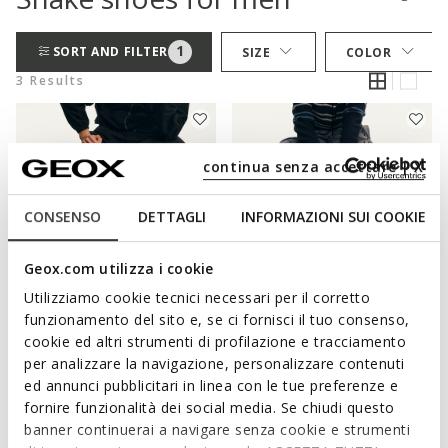
1
SORT AND FILTER
SIZE
COLOR
3 Results
continua senza accettare | X
CONSENSO
DETTAGLI
INFORMAZIONI SUI COOKIE
Geox.com utilizza i cookie
Utilizziamo cookie tecnici necessari per il corretto
funzionamento del sito e, se ci fornisci il tuo consenso,
SPECIAL PRICES
SPECIAL PRICES
cookie ed altri strumenti di profilazione e tracciamento
ARCHIVE SNAKE MAN
ARCHIVE SNAKE MAN
Vintage low top sneakers
Vintage low top sneakers
per analizzare la navigazione, personalizzare contenuti
€115,00
€115,00
ed annunci pubblicitari in linea con le tue preferenze e
1 COLOR
1 COLOR
fornire funzionalità dei social media. Se chiudi questo
banner continuerai a navigare senza cookie e strumenti