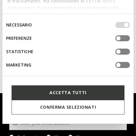
di tracciamento, ma selezionando ACCETTA TUTTI
godrai invece di una navigazione personalizzata sulla
base dei tuoi gusti ed interessi. Selezionando
IMPOSTAZIONI potrai anche scegliere quali cookies ed
Selezione
NECESSARIO
altri strumenti di tracciamento autorizzare. Per maggiori
del
informazioni o per modificare in qualsiasi momento le
consenso
PREFERENZE
tue impostazioni, visita la nostra
cookie policy
.
STATISTICHE
SPECIAL PRICES
MARKETING
ARCHIVE SNAKE MAN
Vintage low top sneakers
€99,00
3 COLORS
ACCETTA TUTTI
Subscribe to our newsletter and keep up with all the latest
CONFERMA SELEZIONATI
developments!