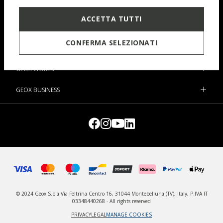
SHOP
ACCETTA TUTTI
SUPPORT
CONFERMA SELEZIONATI
MY ORDERS
GEOX WORLD
GEOX BUSINESS
© 2024 Geox S.p.a Via Feltrina Centro 16, 31044 Montebelluna (TV), Italy, P.IVA IT
03348440268 - All rights reserved
PRIVACY
LEGAL
MANAGE COOKIES