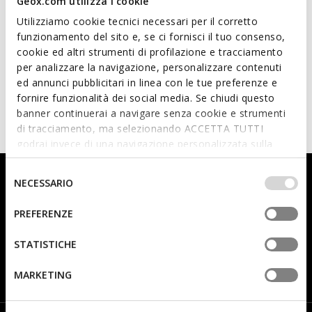
Geox.com utilizza i cookie
Utilizziamo cookie tecnici necessari per il corretto
funzionamento del sito e, se ci fornisci il tuo consenso,
cookie ed altri strumenti di profilazione e tracciamento
per analizzare la navigazione, personalizzare contenuti
NEW IN
SPECIAL PRICES
ed annunci pubblicitari in linea con le tue preferenze e
CIBERDRON BOY
FOOT-RUN JUNIOR
Looney Tunes shoes
Lightweight and flexible barefoot
fornire funzionalità dei social media. Se chiudi questo
shoes
from
€69,95
banner continuerai a navigare senza cookie e strumenti
2 COLORS
from
€35,00
3 COLORS
di tracciamento, ma selezionando ACCETTA TUTTI
godrai invece di una navigazione personalizzata sulla
base dei tuoi gusti ed interessi. Selezionando
IMPOSTAZIONI potrai anche scegliere quali cookies ed
Selezione
Subscribe to our newsletter and keep up with all the latest
NECESSARIO
altri strumenti di tracciamento autorizzare. Per maggiori
del
developments!
informazioni o per modificare in qualsiasi momento le
consenso
PREFERENZE
tue impostazioni, visita la nostra
cookie policy
.
STATISTICHE
Prefer not to say
Woman
Man
MARKETING
I have read and understood
the privacy statement
.