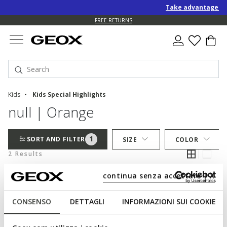
Take advantage of a
FREE RETURNS
Kids
Kids Special Highlights
null | Orange
1
SORT AND FILTER
SIZE
COLOR
2 Results
continua senza accettare | X
CONSENSO
DETTAGLI
INFORMAZIONI SUI COOKIE