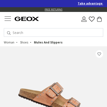
Take advantage of an EXT
FREE RETURNS
Woman
Shoes
Mules And Slippers