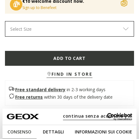
€10 welcome discount now.
Sign up to Benefeet
Select Size
ADD TO CART
FIND IN STORE
Free standard delivery
in 2-3 working days
Free returns
within 30 days of the delivery date
Description
continua senza accettare | X
Women's open sandal with double straps, with a
CONSENSO
DETTAGLI
INFORMAZIONI SUI COOKIE
contemporary and relaxed attitude. In this antique pink