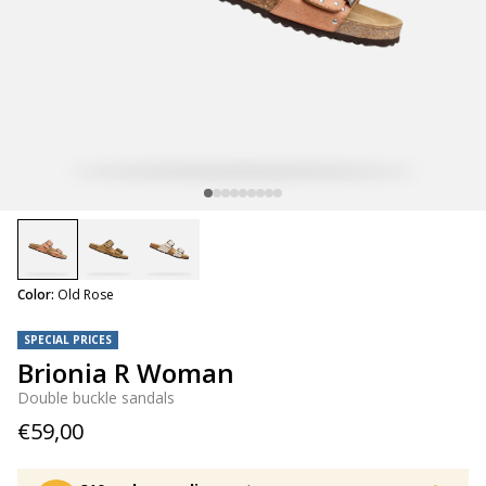
selected
Color:
Old Rose
SPECIAL PRICES
Brionia R Woman
Double buckle sandals
€59,00