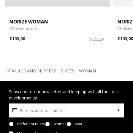
NORIZE WOMAN
NORI
Chelsea boots
Chelsea
€155,00
€155,0
1 COLOR
MULES AND SLIPPERS
SHOES
WOMAN
Subscribe to our newsletter and keep up with all the latest
developments!
Prefer not to say
Woman
Man