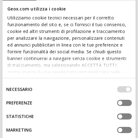
version decorated with studs, it adds a bold twist to city
Geox.com utilizza i cookie
looks. Featuring an anatomical outsole, it is made from
suede-effect material.
Utilizziamo cookie tecnici necessari per il corretto
ITEM CODE:
D55Y3I000AUC8014
funzionamento del sito e, se ci fornisci il tuo consenso,
cookie ed altri strumenti di profilazione e tracciamento
per analizzare la navigazione, personalizzare contenuti
Features
ed annunci pubblicitari in linea con le tue preferenze e
fornire funzionalità dei social media. Se chiudi questo
Quick and easy to put on
banner continuerai a navigare senza cookie e strumenti
Thickness of sole: 2,5 cm / 1"
di tracciamento, ma selezionando ACCETTA TUTTI
godrai invece di una navigazione personalizzata sulla
Lightweight footwear
base dei tuoi gusti ed interessi. Selezionando
IMPOSTAZIONI potrai anche scegliere quali cookies ed
Selezione
Slip-on design allows you to slide the foot in swiftly
NECESSARIO
altri strumenti di tracciamento autorizzare. Per maggiori
del
informazioni o per modificare in qualsiasi momento le
consenso
PREFERENZE
tue impostazioni, visita la nostra
cookie policy
.
Materials
STATISTICHE
Technologies
MARKETING