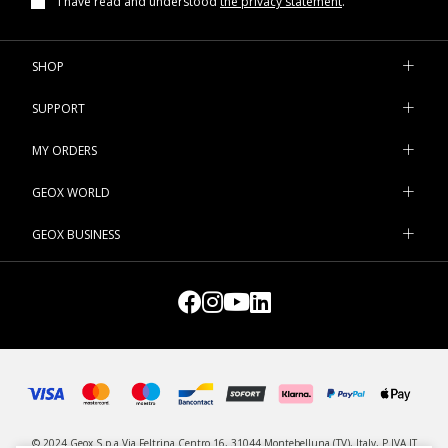
I have read and understood
the privacy statement
.
SHOP
SUPPORT
MY ORDERS
GEOX WORLD
GEOX BUSINESS
© 2024 Geox S.p.a Via Feltrina Centro 16, 31044 Montebelluna (TV), Italy, P.IVA IT