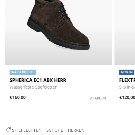
WASSERDICHT
NEW IN
SPHERICA EC1 ABX HERR
FLEXT
Wasserfeste Stiefeletten
Slip in-
€160,00
€120,0
2 FARBEN
STIEFELETTEN
SCHUHE
HERREN