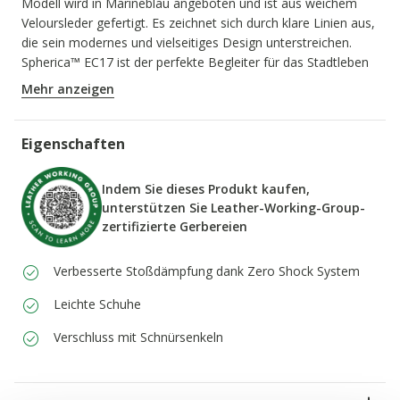
Modell wird in Marineblau angeboten und ist aus weichem
Veloursleder gefertigt. Es zeichnet sich durch klare Linien aus,
die sein modernes und vielseitiges Design unterstreichen.
Spherica™ EC17 ist der perfekte Begleiter für das Stadtleben
und bietet eine leichtes und bequemes Gehgefühl bei
Mehr anzeigen
alltäglichen Aktivitäten.
PRODUKTCODE:
U56LAD00022C4002
Eigenschaften
Indem Sie dieses Produkt kaufen,
unterstützen Sie Leather-Working-Group-
zertifizierte Gerbereien
Verbesserte Stoßdämpfung dank Zero Shock System
Leichte Schuhe
Verschluss mit Schnürsenkeln