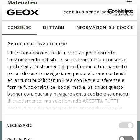
Materialien
continua senza accettare | X
Technologien
CONSENSO
DETTAGLI
INFORMAZIONI SUI COOKIE
Geox.com utilizza i cookie
Utilizziamo cookie tecnici necessari per il corretto
funzionamento del sito e, se ci fornisci il tuo consenso,
cookie ed altri strumenti di profilazione e tracciamento
per analizzare la navigazione, personalizzare contenuti
ed annunci pubblicitari in linea con le tue preferenze e
fornire funzionalità dei social media. Se chiudi questo
banner continuerai a navigare senza cookie e strumenti
di tracciamento, ma selezionando ACCETTA TUTTI
godrai invece di una navigazione personalizzata sulla
base dei tuoi gusti ed interessi. Selezionando
IMPOSTAZIONI potrai anche scegliere quali cookies ed
Selezione
NECESSARIO
altri strumenti di tracciamento autorizzare. Per maggiori
del
informazioni o per modificare in qualsiasi momento le
consenso
PREFERENZE