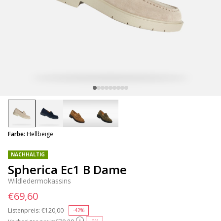
selected
Farbe:
Hellbeige
NACHHALTIG
Spherica Ec1 B Dame
Wildledermokassins
€69,60
Listenpreis:
Price reduced from
€120,00
to
-42%