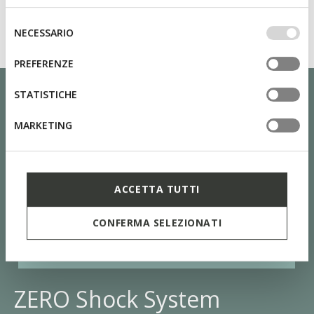
base dei tuoi gusti ed interessi. Selezionando
IMPOSTAZIONI potrai anche scegliere quali cookies ed
Selezione
NECESSARIO
altri strumenti di tracciamento autorizzare. Per maggiori
del
informazioni o per modificare in qualsiasi momento le
consenso
PREFERENZE
tue impostazioni, visita la nostra
cookie policy
.
STATISTICHE
MARKETING
ACCETTA TUTTI
CONFERMA SELEZIONATI
ZERO Shock System