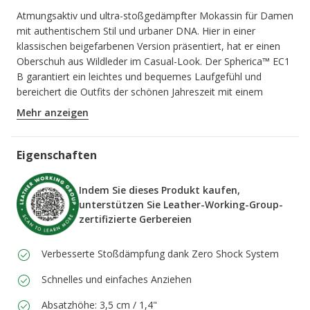
Atmungsaktiv und ultra-stoßgedämpfter Mokassin für Damen
mit authentischem Stil und urbaner DNA. Hier in einer
klassischen beigefarbenen Version präsentiert, hat er einen
Oberschuh aus Wildleder im Casual-Look. Der Spherica™ EC1
B garantiert ein leichtes und bequemes Laufgefühl und
bereichert die Outfits der schönen Jahreszeit mit einem
preppy Touch.
Mehr anzeigen
PRODUKTCODE:
D65DKB00022C5004
Eigenschaften
Indem Sie dieses Produkt kaufen,
unterstützen Sie Leather-Working-Group-
zertifizierte Gerbereien
Verbesserte Stoßdämpfung dank Zero Shock System
Schnelles und einfaches Anziehen
Absatzhöhe: 3,5 cm / 1,4"