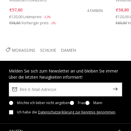
€57,60
€58,80
4 FARBEN
Price reduced from
to
Price re
€120,00
Listenpreis
€120,00
-52%
€58,80
Vorheriger preis
€60,00
Vo
-2%
MOKASSINS
SCHUHE
DAMEN
Melden Sie sich zum Newsletter an und bleiben Sie immer
über die letzten Neuigkeiten informiert!
Möchte ich lieber nicht angeben
Frau
Mann
Ich habe die
Datenschutzerklärung zur Kenntnis genommen
.