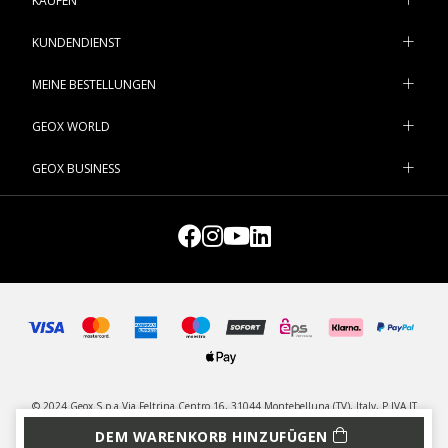
KAUFEN
KUNDENDIENST
MEINE BESTELLUNGEN
GEOX WORLD
GEOX BUSINESS
© 2024 Geox S.p.a Via Feltrina Centro 16, 31044 Montebelluna (TV), Italy, P.IVA IT
03348440268 - Alle Rechte vorbehalten
DEM WARENKORB HINZUFÜGEN
DATENSCHUTZ
LEGAL
COOKIES VERWALTEN