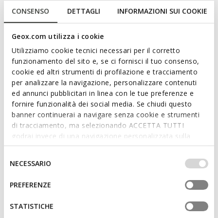
haselnussbraunen Variante verfügt er über einen weichen
CONSENSO
DETTAGLI
INFORMAZIONI SUI COOKIE
Oberschuh aus Wildleder mit einer schlichten Silhouette, die
durch handwerkliche Details veredelt wird. Bequem und
Geox.com utilizza i cookie
atmungsaktiv verleiht Addisse Alltagsoutfits einen Hauch von
Utilizziamo cookie tecnici necessari per il corretto
lässiger Eleganz.
Mehr anzeigen
funzionamento del sito e, se ci fornisci il tuo consenso,
PRODUKTCODE:
D66AXB00022C6032
cookie ed altri strumenti di profilazione e tracciamento
per analizzare la navigazione, personalizzare contenuti
Eigenschaften
ed annunci pubblicitari in linea con le tue preferenze e
fornire funzionalità dei social media. Se chiudi questo
Schnelles und einfaches Anziehen
banner continuerai a navigare senza cookie e strumenti
Sohlenhöhe: 1 cm / 0.4"
di tracciamento, ma selezionando ACCETTA TUTTI
godrai invece di una navigazione personalizzata sulla
Design ohne Verschluss, für schnelleres Anziehen;
base dei tuoi gusti ed interessi. Selezionando
Herausnehmbare Innensohle
IMPOSTAZIONI potrai anche scegliere quali cookies ed
Selezione
NECESSARIO
altri strumenti di tracciamento autorizzare. Per maggiori
del
informazioni o per modificare in qualsiasi momento le
consenso
PREFERENZE
Materialien
tue impostazioni, visita la nostra
cookie policy
.
STATISTICHE
Technologien