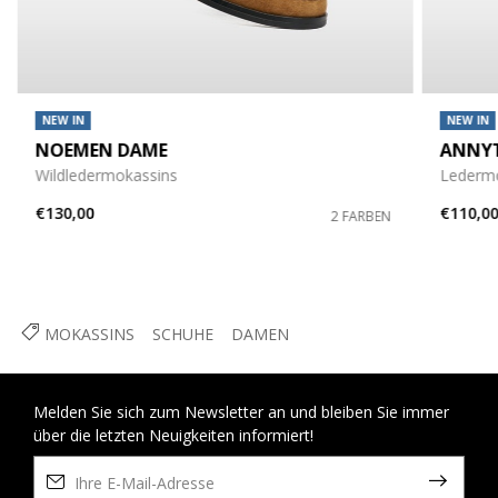
NEW IN
NEW IN
NOEMEN DAME
ANNYT
Wildledermokassins
Lederm
€130,00
€110,0
2 FARBEN
MOKASSINS
SCHUHE
DAMEN
Melden Sie sich zum Newsletter an und bleiben Sie immer
über die letzten Neuigkeiten informiert!