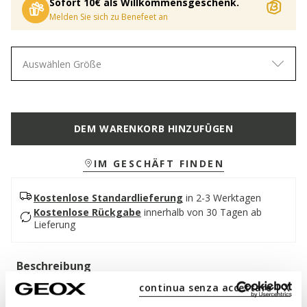
Sofort 10€ als Willkommensgeschenk.
Melden Sie sich zu Benefeet an
Auswählen Größe
DEM WARENKORB HINZUFÜGEN
IM GESCHÄFT FINDEN
Kostenlose Standardlieferung
in 2-3 Werktagen
Kostenlose Rückgabe
innerhalb von 30 Tagen ab
Lieferung
Beschreibung
continua senza accettare | X
Damen-Mokassin im schlichten, aber raffinierten Stil, der
perfekte Begleiter für hektische Tage in der Stadt. In dieser