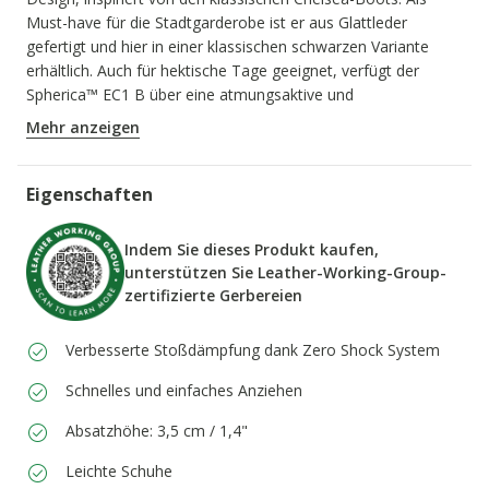
Must-have für die Stadtgarderobe ist er aus Glattleder
gefertigt und hier in einer klassischen schwarzen Variante
erhältlich. Auch für hektische Tage geeignet, verfügt der
Spherica™ EC1 B über eine atmungsaktive und
stoßgedämpfte Sohle, die für ein leichtes Gehen sorgt.
Mehr anzeigen
PRODUKTCODE:
D66DKA00043C9999
Eigenschaften
Indem Sie dieses Produkt kaufen,
unterstützen Sie Leather-Working-Group-
zertifizierte Gerbereien
Verbesserte Stoßdämpfung dank Zero Shock System
Schnelles und einfaches Anziehen
Absatzhöhe: 3,5 cm / 1,4"
Leichte Schuhe