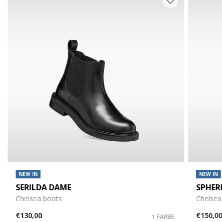
NEW IN
NEW IN
SERILDA DAME
SPHER
Chelsea boots
Chelsea
€130,00
€150,0
1 FARBE