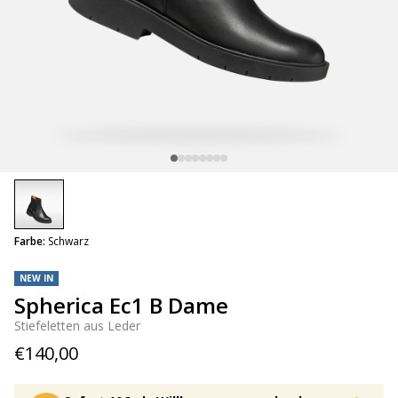
selected
Farbe:
Schwarz
NEW IN
Spherica Ec1 B Dame
Stiefeletten aus Leder
€140,00