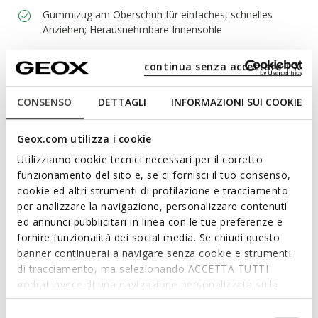
Gummizug am Oberschuh für einfaches, schnelles
Anziehen; Herausnehmbare Innensohle
continua senza accettare | X
Materialien
CONSENSO
DETTAGLI
INFORMAZIONI SUI COOKIE
Technologien
Geox.com utilizza i cookie
Utilizziamo cookie tecnici necessari per il corretto
funzionamento del sito e, se ci fornisci il tuo consenso,
cookie ed altri strumenti di profilazione e tracciamento
per analizzare la navigazione, personalizzare contenuti
ed annunci pubblicitari in linea con le tue preferenze e
fornire funzionalità dei social media. Se chiudi questo
banner continuerai a navigare senza cookie e strumenti
di tracciamento, ma selezionando ACCETTA TUTTI
godrai invece di una navigazione personalizzata sulla
base dei tuoi gusti ed interessi. Selezionando
IMPOSTAZIONI potrai anche scegliere quali cookies ed
Selezione