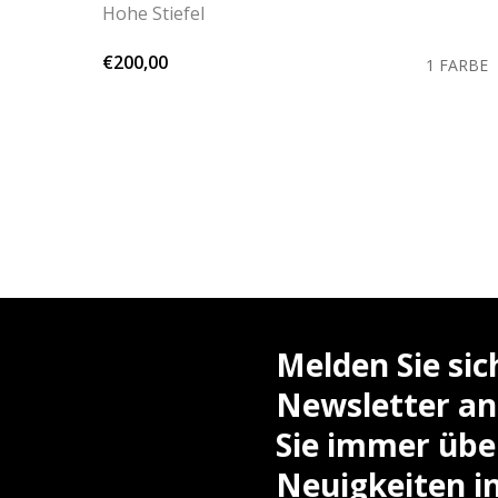
Hohe Stiefel
€200,00
FARBE
1 FARBE
Melden Sie si
Newsletter an
Sie immer über
Neuigkeiten i