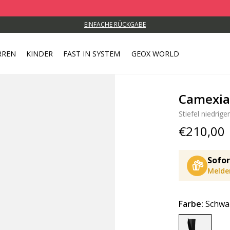
EINFACHE RÜCKGABE
RREN
KINDER
FAST IN SYSTEM
GEOX WORLD
Camexi
Stiefel niedrige
€210,00
Sofor
Melden
Farbe:
Schwa