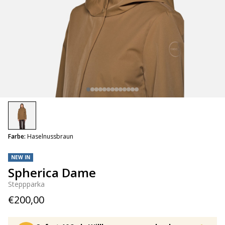
selected
Farbe:
Haselnussbraun
NEW IN
Spherica Dame
Steppparka
€200,00