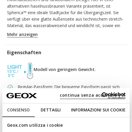
alternativen haselnussbraunen Variante präsentiert, ist
Spherica™ eine ideale Stadtjacke für die Übergangszeit. Sie
verfügt über eine glatte Außenseite aus technischem stretch-
Material, das wasserabweisend und winddicht ist, sowie ein
bedrucktes Futter aus recyceltem Stoff.
Mehr anzeigen
PRODUKTCODE:
W6620TT3385F5212
Eigenschaften
Modell von geringem Gewicht.
Regular-Passform: Die bequeme Passform passt sich
dem Körper an
continua senza accettare | X
Zwei-Wege-Reißverschluss
CONSENSO
DETTAGLI
INFORMAZIONI SUI COOKIE
Feste Kapuze; 2 Außentaschen; 2 Innentaschen
Geox.com utilizza i cookie