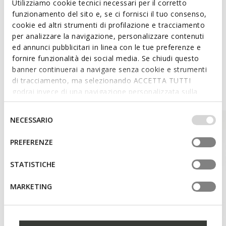
Utilizziamo cookie tecnici necessari per il corretto
Materialien
funzionamento del sito e, se ci fornisci il tuo consenso,
cookie ed altri strumenti di profilazione e tracciamento
per analizzare la navigazione, personalizzare contenuti
Technologien
ed annunci pubblicitari in linea con le tue preferenze e
fornire funzionalità dei social media. Se chiudi questo
banner continuerai a navigare senza cookie e strumenti
di tracciamento, ma selezionando ACCETTA TUTTI
Style Inspiration
godrai invece di una navigazione personalizzata sulla
base dei tuoi gusti ed interessi. Selezionando
IMPOSTAZIONI potrai anche scegliere quali cookies ed
Selezione
NECESSARIO
altri strumenti di tracciamento autorizzare. Per maggiori
del
informazioni o per modificare in qualsiasi momento le
consenso
PREFERENZE
tue impostazioni, visita la nostra
cookie policy
.
STATISTICHE
MARKETING