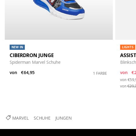
NEW IN
LIGHTS
CIBERDRON JUNGE
ASSIS
Spiderman Marvel Schuhe
Blinksc
von
€64,95
von
€2
1 FARBE
Pric
von
€59,
von
€29,
MARVEL
SCHUHE
JUNGEN