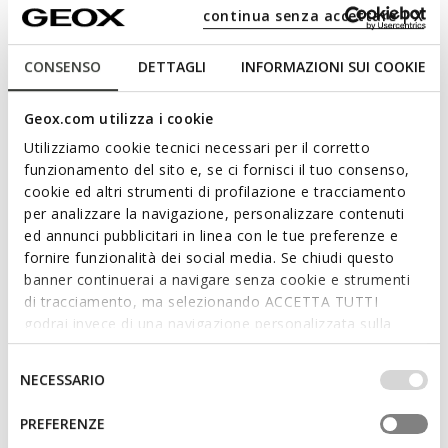
continua senza accettare | X
Kinder-Sneaker mit aktivem und modernem Look, entstanden
aus der Zusammenarbeit zwischen Geox und Warner Bros. Er
CONSENSO
DETTAGLI
INFORMAZIONI SUI COOKIE
ist in einer Kombination aus Marineblau und Rot gehalten und
verfügt über einen Oberschuh aus Mesh und geprägtes
Leder, der mit Grafiken des Superhelden Spider-Man bedruckt
Geox.com utilizza i cookie
ist. Ciberdron ist mit in die Sohle integrierten Lichtern
Utilizziamo cookie tecnici necessari per il corretto
ausgestattet, die dem sportlichen Look für Schule und
Mehr anzeigen
funzionamento del sito e, se ci fornisci il tuo consenso,
Freizeit einen Hauch von Spaß verleihen.
cookie ed altri strumenti di profilazione e tracciamento
PRODUKTCODE:
J65LBC014CEC0735
per analizzare la navigazione, personalizzare contenuti
Eigenschaften
ed annunci pubblicitari in linea con le tue preferenze e
fornire funzionalità dei social media. Se chiudi questo
Schnelles und einfaches Anziehen
banner continuerai a navigare senza cookie e strumenti
Schuh mit Lichtern mit On/Off-Schalter
di tracciamento, ma selezionando ACCETTA TUTTI
godrai invece di una navigazione personalizzata sulla
Einzelklettverschluss und elastischer Schnürsenkel;
base dei tuoi gusti ed interessi. Selezionando
Herausnehmbare Innensohle
IMPOSTAZIONI potrai anche scegliere quali cookies ed
Selezione
NECESSARIO
altri strumenti di tracciamento autorizzare. Per maggiori
del
informazioni o per modificare in qualsiasi momento le
consenso
PREFERENZE
Materialien
tue impostazioni, visita la nostra
cookie policy
.