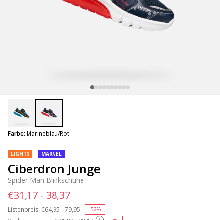
selected
Farbe:
Marineblau/Rot
LIGHTS
MARVEL
Ciberdron Junge
Spider-Man Blinkschuhe
€31,17 - 38,37
Listenpreis:
Price reduced from
€64,95 - 79,95
to
-52%