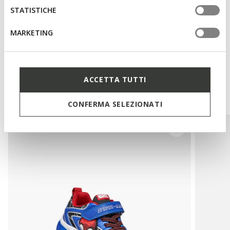
STATISTICHE
Technologien
MARKETING
Das könnte Ihnen auch
ACCETTA TUTTI
gefallen:
CONFERMA SELEZIONATI