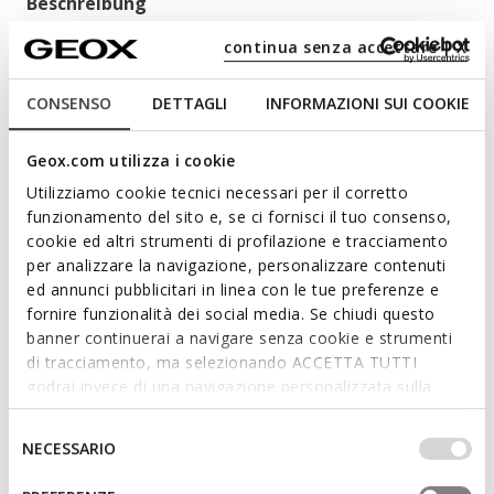
Beschreibung
Bequeme Jungensandale, atmungsaktiv und leicht zu
continua senza accettare | X
kombinieren.Die praktische, vielseitige Sandale Ghita ist ein
Modell mit Fersenriemen, das perfekt für jede Gelegenheit ist.
CONSENSO
DETTAGLI
INFORMAZIONI SUI COOKIE
Die schlicht geformte Sandale besteht aus Material in
Lederoptik mit Camouflage-Print in Avioblau und zeichnet
Geox.com utilizza i cookie
sich durch Atmungsaktivität und Komfort sowie durch das
anatomische Design aus.
Utilizziamo cookie tecnici necessari per il corretto
Mehr anzeigen
PRODUKTCODE:
J028LB000BCC4005
funzionamento del sito e, se ci fornisci il tuo consenso,
cookie ed altri strumenti di profilazione e tracciamento
Eigenschaften
per analizzare la navigazione, personalizzare contenuti
ed annunci pubblicitari in linea con le tue preferenze e
Optimale Stoßdämpfung zum Schutz und zur
fornire funzionalità dei social media. Se chiudi questo
Absorption von Stößen und Bodenunebenheiten
banner continuerai a navigare senza cookie e strumenti
di tracciamento, ma selezionando ACCETTA TUTTI
Schnelles und einfaches Anziehen
godrai invece di una navigazione personalizzata sulla
base dei tuoi gusti ed interessi. Selezionando
Leichte Schuhe; Ungefütterter Schaft
IMPOSTAZIONI potrai anche scegliere quali cookies ed
Selezione
NECESSARIO
Klettverschluss
altri strumenti di tracciamento autorizzare. Per maggiori
del
informazioni o per modificare in qualsiasi momento le
consenso