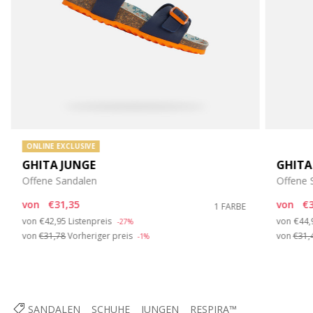
ONLINE EXCLUSIVE
GHITA JUNGE
GHITA
Offene Sandalen
Offene 
von
€31,35
von
€3
1 FARBE
Price reduced from
to
Pric
von
€42,95
Listenpreis
von
€44,
-27%
von
€31,78
Vorheriger preis
von
€31,
-1%
SANDALEN
SCHUHE
JUNGEN
RESPIRA™