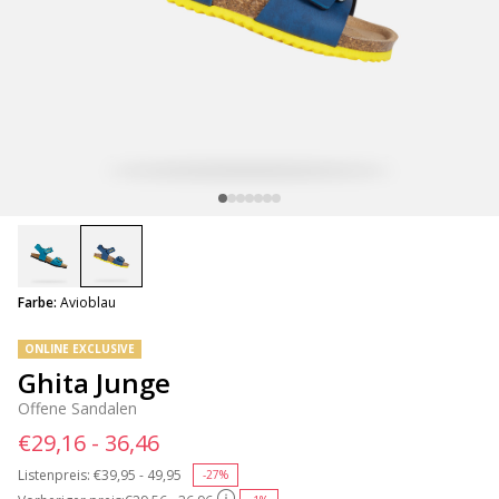
selected
Farbe:
Avioblau
ONLINE EXCLUSIVE
Ghita Junge
Offene Sandalen
€29,16 - 36,46
Listenpreis:
Price reduced from
€39,95 - 49,95
to
-27%