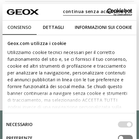
Technologien
continua senza accettare | X
CONSENSO
DETTAGLI
INFORMAZIONI SUI COOKIE
Geox.com utilizza i cookie
Utilizziamo cookie tecnici necessari per il corretto
funzionamento del sito e, se ci fornisci il tuo consenso,
cookie ed altri strumenti di profilazione e tracciamento
per analizzare la navigazione, personalizzare contenuti
ed annunci pubblicitari in linea con le tue preferenze e
fornire funzionalità dei social media. Se chiudi questo
banner continuerai a navigare senza cookie e strumenti
di tracciamento, ma selezionando ACCETTA TUTTI
godrai invece di una navigazione personalizzata sulla
base dei tuoi gusti ed interessi. Selezionando
IMPOSTAZIONI potrai anche scegliere quali cookies ed
Selezione
NECESSARIO
altri strumenti di tracciamento autorizzare. Per maggiori
del
informazioni o per modificare in qualsiasi momento le
consenso
PREFERENZE