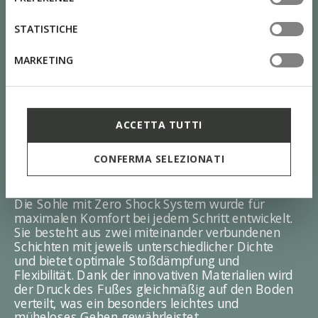
tue impostazioni, visita la nostra
cookie policy
.
STATISTICHE
MARKETING
ACCETTA TUTTI
CONFERMA SELEZIONATI
ZERO Shock System
Die Sohle mit Zero Shock System wurde für
maximalen Komfort bei jedem Schritt entwickelt.
Sie besteht aus zwei miteinander verbundenen
Schichten mit jeweils unterschiedlicher Dichte
und bietet optimale Stoßdämpfung und
Flexibilität. Dank der innovativen Materialien wird
der Druck des Fußes gleichmäßig auf den Boden
verteilt, was ein besonders leichtes und
müheloses Gehen gewährleistet.