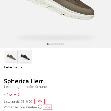
selected
Farbe:
Taupe
Spherica Herr
Leichte gedämpfte Schuhe
€52,80
Listenpreis:
Price reduced from
€110,00
to
-52%
Vorheriger preis:
€53,90
-2%