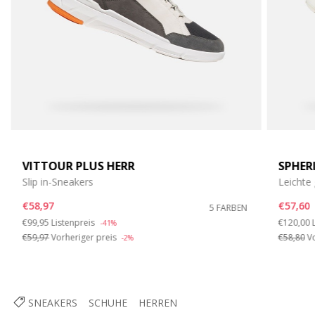
VITTOUR PLUS HERR
SPHER
Slip in-Sneakers
Leichte
€58,97
€57,60
5 FARBEN
Price reduced from
to
Price re
€99,95
Listenpreis
€120,00
-41%
€59,97
Vorheriger preis
€58,80
Vo
-2%
SNEAKERS
SCHUHE
HERREN