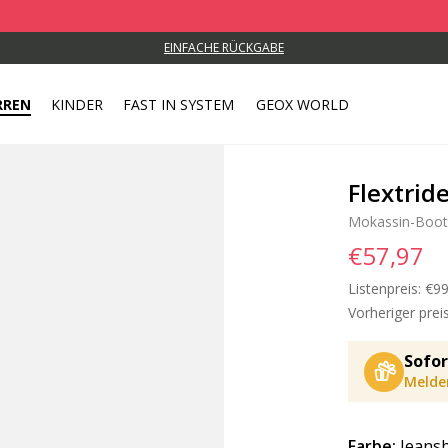
EINFACHE RÜCKGABE
RREN
KINDER
FAST IN SYSTEM
GEOX WORLD
Flextrid
Mokassin-Boot
€57,97
Listenpreis:
Pri
€99
Vorheriger preis
Sofor
Melden
Farbe:
Jeans