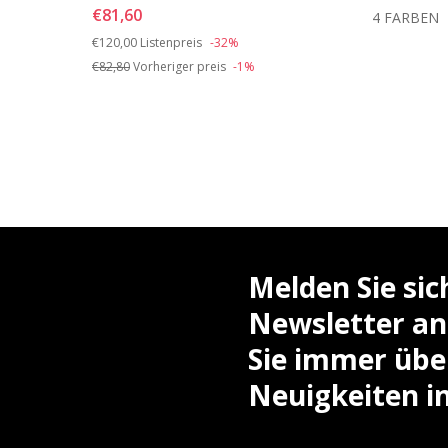
€81,60
ARBEN
4 FARBEN
Price reduced from
to
€120,00
Listenpreis
-32%
€82,80
Vorheriger preis
-1%
Melden Sie si
Newsletter an
Sie immer über
Neuigkeiten i