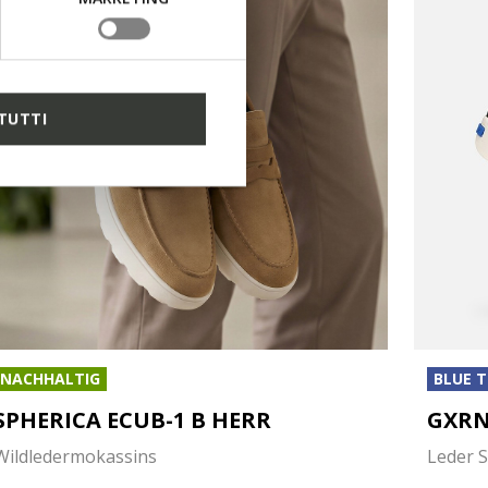
TUTTI
NACHHALTIG
BLUE 
SPHERICA ECUB-1 B HERR
GXRN
Wildledermokassins
Leder 