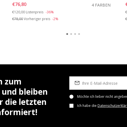
€76,80
4 FARBEN
Price reduced from
to
P
€120,00
Listenpreis
-36%
€
€78,00
Vorheriger preis
-2%
€
ch zum
 und bleiben
Möchte ich lieber nicht angebe
 die letzten
Ich habe die
Datenschutzerklä
nformiert!