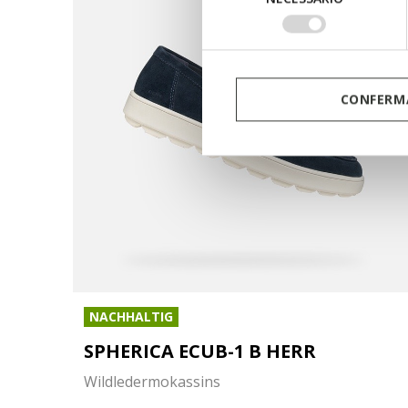
del
consenso
CONFERMA
NACHHALTIG
SPHERICA ECUB-1 B HERR
Wildledermokassins