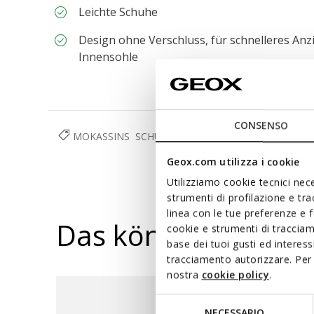
Leichte Schuhe
Design ohne Verschluss, für schnelleres A
Innensohle
CONSENSO
MOKASSINS
SCHUHE
HERREN
Geox.com utilizza i cookie
Utilizziamo cookie tecnici nece
strumenti di profilazione e tr
linea con le tue preferenze e 
Das könnte Ihnen au
cookie e strumenti di traccia
base dei tuoi gusti ed interes
tracciamento autorizzare. Per 
nostra
cookie policy
.
Selezione
NECESSARIO