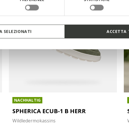
 SELEZIONATI
ACCETTA 
NACHHALTIG
SPHERICA ECUB-1 B HERR
Wildledermokassins