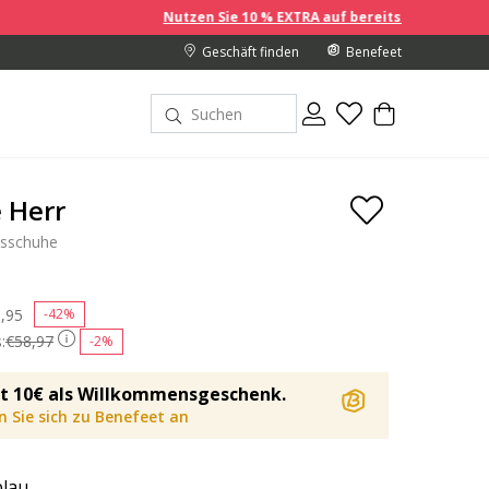
Nutzen Sie 10 % EXTRA auf bereits reduzierte Preise, wenn
Geschäft finden
Benefeet
e Herr
sschuhe
ce reduced from
,95
to
-42%
:
€58,97
-2%
t 10€ als Willkommensgeschenk.
 Sie sich zu Benefeet an
blau