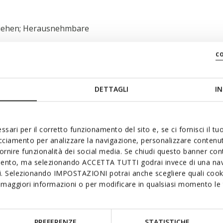
nziehen; Herausnehmbare
c
DETTAGLI
IN
ssari per il corretto funzionamento del sito e, se ci fornisci il t
acciamento per analizzare la navigazione, personalizzare contenuti
fornire funzionalità dei social media. Se chiudi questo banner co
ch gefallen:
mento, ma selezionando ACCETTA TUTTI godrai invece di una nav
si. Selezionando IMPOSTAZIONI potrai anche scegliere quali cooki
maggiori informazioni o per modificare in qualsiasi momento le t
PREFERENZE
STATISTICHE