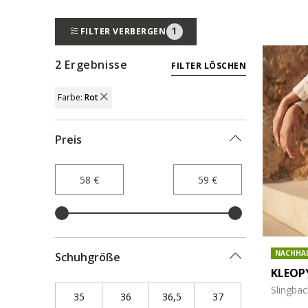
1
FILTER VERBERGEN
2 Ergebnisse
FILTER LÖSCHEN
Farbe:
Rot
REMOVE FILTER CURRENTLY REFINED BY F
Preis
NACHHA
Schuhgröße
KLEOP
Slingba
35
Refine by Schuhgröße: 35
36
Refine by Schuhgröße: 36
36,5
Refine by Schuhgröße: 36,5
37
Refine by Schuhgr