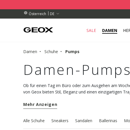
OLSTELLE IN IHRER NÄHE AB.
ESTELLUNGEN ÜBER 99.00 €
ESTELLUNGEN ÜBER 99.00 €
DE
Österreich
SALE
DAMEN
HE
Damen
Schuhe
Pumps
Damen-Pumps
Ob für einen Tag im Büro oder zum Ausgehen am Woc
von Geox bieten Stil, Eleganz und einen einzigartigen T
Sie jeden Look nochmals aufwerten.
Mehr Anzeigen
Alle Schuhe
Sneakers
Sandalen
Ballerinas
Mo