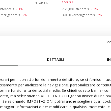
€58,80
3 FARBEN
öße: 39
duced from
o
Price reduced from
to
istenpreis
-51%
€120,00
Listenpreis
-51%
rheriger preis
-2%
€60,00
Vorheriger preis
-2%
c
DETTAGLI
IN
ssari per il corretto funzionamento del sito e, se ci fornisci il t
acciamento per analizzare la navigazione, personalizzare contenuti
fornire funzionalità dei social media. Se chiudi questo banner co
mento, ma selezionando ACCETTA TUTTI godrai invece di una nav
si. Selezionando IMPOSTAZIONI potrai anche scegliere quali cooki
maggiori informazioni o per modificare in qualsiasi momento le t