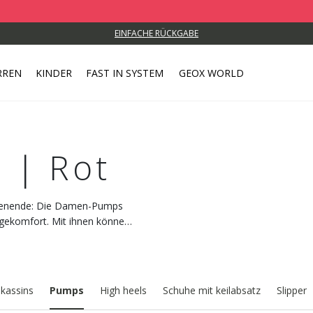
EINFACHE RÜCKGABE
RREN
KINDER
FAST IN SYSTEM
GEOX WORLD
 | Rot
henende: Die Damen-Pumps
ragekomfort. Mit ihnen können
kassins
Pumps
High heels
Schuhe mit keilabsatz
Slipper