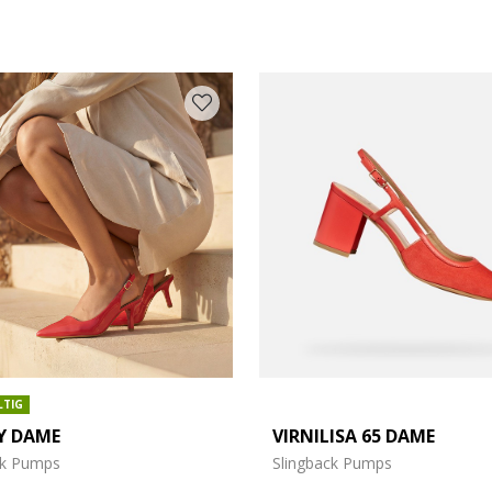
ARBE: ROT
LTIG
Y DAME
VIRNILISA 65 DAME
ck Pumps
Slingback Pumps
öße: 37