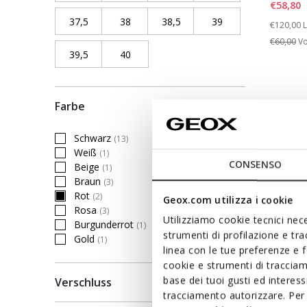
€58,80
37,5
Refine by Schuhgröße: 37,5
38
Refine by Schuhgröße: 38
38,5
Refine by Schuhgröße: 38,5
39
Refine by Schuhgr
Price re
t
€120,00
L
€60,00
Vo
39,5
Refine by Schuhgröße: 39,5
40
Refine by Schuhgröße: 40
Farbe
Schwarz
(13)
Refine by Farbe: Schwarz
Weiß
(1)
Refine by Farbe: Weiß
CONSENSO
Beige
(1)
Refine by Farbe: Beige
Braun
(3)
Refine by Farbe: Braun
Rot
(2)
Geox.com utilizza i cookie
selected Currently Refined by Farbe: Rot
Rosa
(3)
Refine by Farbe: Rosa
Utilizziamo cookie tecnici nece
Burgunderrot
(1)
Refine by Farbe: Burgunderrot
strumenti di profilazione e tr
Gold
(1)
Refine by Farbe: Gold
linea con le tue preferenze e 
cookie e strumenti di traccia
base dei tuoi gusti ed interes
Verschluss
tracciamento autorizzare. Per 