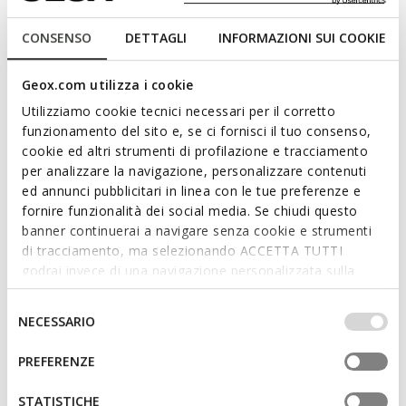
Damenstiefelette mit niedrigem Absatz in femininem und
zeitgemäßem Design. Hier in einem eleganten Cognac-
CONSENSO
DETTAGLI
INFORMAZIONI SUI COOKIE
Farbton angeboten, ist sie aus weichem Wildleder gefertigt
und mit flachen Ziernieten verziert. Der atmungsaktive und
Geox.com utilizza i cookie
leichte Eliebeth rundet lässig-schicke Outfits ab, ohne dabei
auf Komfort zu verzichten.
Utilizziamo cookie tecnici necessari per il corretto
PRODUKTCODE:
D65BJA00022C6001
funzionamento del sito e, se ci fornisci il tuo consenso,
Mehr anzeigen
cookie ed altri strumenti di profilazione e tracciamento
per analizzare la navigazione, personalizzare contenuti
Eigenschaften
ed annunci pubblicitari in linea con le tue preferenze e
fornire funzionalità dei social media. Se chiudi questo
Schnelles und einfaches Anziehen
banner continuerai a navigare senza cookie e strumenti
di tracciamento, ma selezionando ACCETTA TUTTI
Absatzhöhe: 2,5 cm / 1"
godrai invece di una navigazione personalizzata sulla
Design ohne Verschluss, für schnelleres Anziehen
base dei tuoi gusti ed interessi. Selezionando
IMPOSTAZIONI potrai anche scegliere quali cookies ed
Selezione
NECESSARIO
altri strumenti di tracciamento autorizzare. Per maggiori
del
informazioni o per modificare in qualsiasi momento le
consenso
Materialien
PREFERENZE
tue impostazioni, visita la nostra
cookie policy
.
STATISTICHE