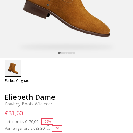
selected
Farbe:
Cognac
Eliebeth Dame
Cowboy Boots Wildleder
€81,60
Listenpreis:
Price reduced from
€170,00
to
-52%
Vorheriger preis:
€83,30
-2%