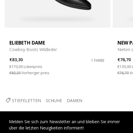
ELIEBETH DAME
NEW P
Cowboy Boots Wildleder
Nieten 
€83,30
€76,70
1 FARBE
Price reduced from
to
Price re
€170,00
Listenpreis
€130,00
€83,30
Vorheriger preis
€76,70
Vo
STIEFELETTEN
SCHUHE
DAMEN
Melden Sie sich zum Newsletter an und bleiben Sie immer
über die letzten Neuigkeiten informiert!