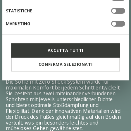
tue impostazioni, visita la nostra
cookie policy
.
STATISTICHE
MARKETING
ACCETTA TUTTI
ZERO Shock System
CONFERMA SELEZIONATI
Die Sohle mit Zero Shock System wurde für
maximalen Komfort bei jedem Schritt entwickelt.
Sie besteht aus zwei miteinander verbundenen
Schichten mit jeweils unterschiedlicher Dichte
und bietet optimale Stoßdämpfung und
Flexibilität. Dank der innovativen Materialien wird
der Druck des Fußes gleichmäßig auf den Boden
verteilt, was ein besonders leichtes und
müheloses Gehen gewährleistet.