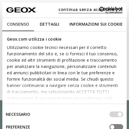
Technologien
continua senza accettare | X
CONSENSO
DETTAGLI
INFORMAZIONI SUI COOKIE
Geox.com utilizza i cookie
Utilizziamo cookie tecnici necessari per il corretto
funzionamento del sito e, se ci fornisci il tuo consenso,
cookie ed altri strumenti di profilazione e tracciamento
per analizzare la navigazione, personalizzare contenuti
ed annunci pubblicitari in linea con le tue preferenze e
fornire funzionalità dei social media. Se chiudi questo
banner continuerai a navigare senza cookie e strumenti
di tracciamento, ma selezionando ACCETTA TUTTI
godrai invece di una navigazione personalizzata sulla
base dei tuoi gusti ed interessi. Selezionando
IMPOSTAZIONI potrai anche scegliere quali cookies ed
Selezione
NECESSARIO
altri strumenti di tracciamento autorizzare. Per maggiori
del
informazioni o per modificare in qualsiasi momento le
consenso
PREFERENZE