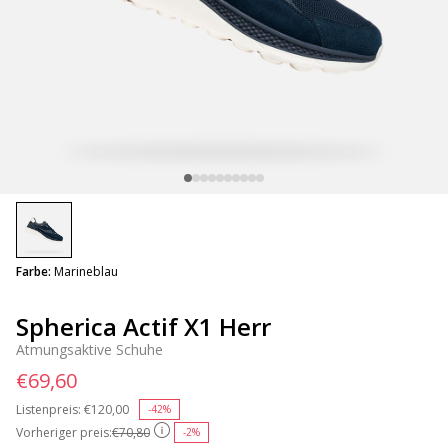
selected
Farbe:
Marineblau
Spherica Actif X1 Herr
Atmungsaktive Schuhe
€69,60
Listenpreis:
Price reduced from
€120,00
to
-42%
Vorheriger preis:
€70,80
-2%