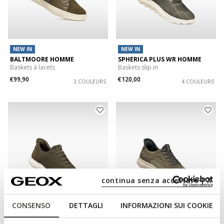
NEW IN
NEW IN
BALTMOORE HOMME
SPHERICA PLUS WR HOMME
Baskets à lacets
Baskets slip in
€99,90
€120,00
3 COULEURS
4 COULEURS
continua senza accettare | X
CONSENSO
DETTAGLI
INFORMAZIONI SUI COOKIE
NEW IN
NEW IN
NEBULA 2.0 PLUS HOMME
SPHERICA PLUS HOMME