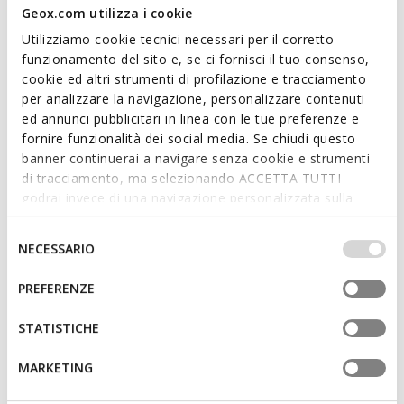
Chaussures slip in
Baskets slip in
Geox.com utilizza i cookie
€140,00
€110,00
7 COULEURS
2 COULEURS
Utilizziamo cookie tecnici necessari per il corretto
funzionamento del sito e, se ci fornisci il tuo consenso,
cookie ed altri strumenti di profilazione e tracciamento
per analizzare la navigazione, personalizzare contenuti
ed annunci pubblicitari in linea con le tue preferenze e
fornire funzionalità dei social media. Se chiudi questo
banner continuerai a navigare senza cookie e strumenti
di tracciamento, ma selezionando ACCETTA TUTTI
godrai invece di una navigazione personalizzata sulla
base dei tuoi gusti ed interessi. Selezionando
IMPOSTAZIONI potrai anche scegliere quali cookies ed
Selezione
NECESSARIO
altri strumenti di tracciamento autorizzare. Per maggiori
del
NEW IN
NEW IN
informazioni o per modificare in qualsiasi momento le
consenso
PREFERENZE
SNAKE HOMME
FLEXTRIDE PLUS HOMME
tue impostazioni, visita la nostra
cookie policy
.
Baskets basse Vintage
Chaussures slip in
€110,00
€120,00
STATISTICHE
2 COULEURS
3 COULEURS
MARKETING