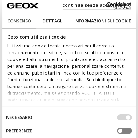
continua senza accettare | X
CONSENSO
DETTAGLI
INFORMAZIONI SUI COOKIE
NEW IN
NEW IN
Geox.com utilizza i cookie
NOEMEN FEMME
ANNYTAH MOC B FEMME
Mocassins en cuir
Mocassins en cuir
Utilizziamo cookie tecnici necessari per il corretto
€130,00
€110,00
3 COULEURS
3 COULEURS
funzionamento del sito e, se ci fornisci il tuo consenso,
cookie ed altri strumenti di profilazione e tracciamento
per analizzare la navigazione, personalizzare contenuti
ed annunci pubblicitari in linea con le tue preferenze e
fornire funzionalità dei social media. Se chiudi questo
UN AIR DE NOUVEAUTÉ
banner continuerai a navigare senza cookie e strumenti
di tracciamento, ma selezionando ACCETTA TUTTI
Comment constituer une garde-robe multitâches qui vous
godrai invece di una navigazione personalizzata sulla
permettra d'avoir une tenue différente pour chaque occasion ?
base dei tuoi gusti ed interessi. Selezionando
Allez jeter un coup d’œil aux nouveautés de la collection pour
IMPOSTAZIONI potrai anche scegliere quali cookies ed
Selezione
NECESSARIO
femme Geox : entre grandes icônes et nouveaux modèles, vous
altri strumenti di tracciamento autorizzare. Per maggiori
del
trouverez à coup sûr l’article le mieux adapté pour ajouter une
informazioni o per modificare in qualsiasi momento le
Lire Plus
consenso
PREFERENZE
touche de style à votre look. Si vous souhaitez compléter une
tue impostazioni, visita la nostra
cookie policy
.
tenue confortable et décontractée, vous pouvez choisir une