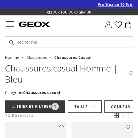
Profitez de 10 % de re
RETOUR TOUJOURS GRATUIT
Homme
Chaussures
Chaussures Casual
Chaussures casual Homme |
Bleu
Catégorie:
Chaussures casual
1
TRIER ET FILTRER
TAILLE
COULEUR
12 Résultats