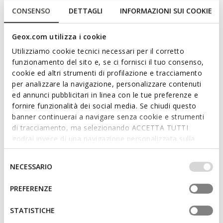
CONSENSO
DETTAGLI
INFORMAZIONI SUI COOKIE
Geox.com utilizza i cookie
Utilizziamo cookie tecnici necessari per il corretto
funzionamento del sito e, se ci fornisci il tuo consenso,
cookie ed altri strumenti di profilazione e tracciamento
per analizzare la navigazione, personalizzare contenuti
ed annunci pubblicitari in linea con le tue preferenze e
fornire funzionalità dei social media. Se chiudi questo
banner continuerai a navigare senza cookie e strumenti
DERNIERS PRIX D'ÉTÉ
NEW IN
di tracciamento, ma selezionando ACCETTA TUTTI
SPHERICA EC12 HOMME
SPHERICA EC17 HOMME
godrai invece di una navigazione personalizzata sulla
Chaussures amorties et légères
Chaussures à lacets
base dei tuoi gusti ed interessi. Selezionando
€55,00
€135,00
2 COULEURS
4 COULEURS
IMPOSTAZIONI potrai anche scegliere quali cookies ed
Selezione
NECESSARIO
altri strumenti di tracciamento autorizzare. Per maggiori
del
informazioni o per modificare in qualsiasi momento le
consenso
PREFERENZE
tue impostazioni, visita la nostra
cookie policy
.
STATISTICHE