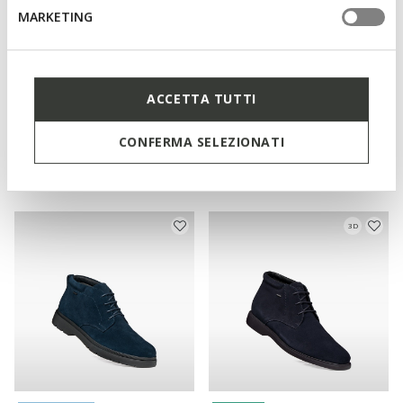
MARKETING
ACCETTA TUTTI
NEW IN
SPHERICA EC12 HOMME
SPHERICA EC17 HOMME
CONFERMA SELEZIONATI
Chaussures basses
Bottines en daim
€130,00
€135,00
2 COULEURS
4 COULEURS
3D