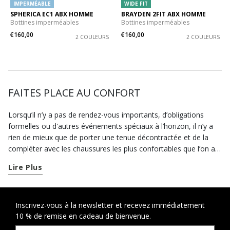
IMPERMÉABLE
WIDE FIT
SPHERICA EC1 ABX HOMME
BRAYDEN 2FIT ABX HOMME
Bottines imperméables
Bottines imperméables
€160,00
€160,00
2 COULEURS
2 COULEURS
FAITES PLACE AU CONFORT
Lorsqu’il n’y a pas de rendez-vous importants, d’obligations
formelles ou d'autres événements spéciaux à l’horizon, il n’y a
rien de mieux que de porter une tenue décontractée et de la
compléter avec les chaussures les plus confortables que l’on a à
disposition. Mais vers quels modèles s’orienter pour faire le
Lire Plus
meilleur choix ? Dans la collection de chaussures casual pour
homme Geox, vous trouverez assurément les modèles les
mieux adaptés à votre style et à vos besoins. Pendant vos
loisirs ou pour un après-midi de détente, offrez à vos pieds une
Inscrivez-vous à la newsletter et recevez immédiatement
10 % de remise en cadeau de bienvenue.
bonne dose de confort avec les chaussures respirantes de la
ligne
Spherica™
. Grâce à la semelle extérieure révolutionnaire