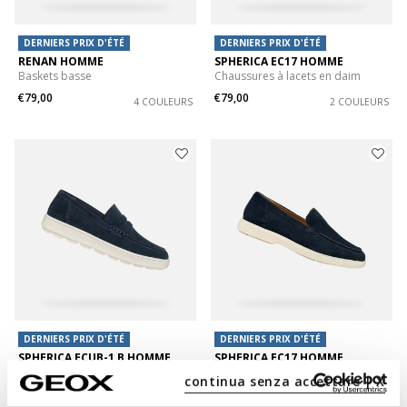
DERNIERS PRIX D'ÉTÉ
DERNIERS PRIX D'ÉTÉ
RENAN HOMME
SPHERICA EC17 HOMME
Baskets basse
Chaussures à lacets en daim
€79,00
€79,00
4 COULEURS
2 COULEURS
DERNIERS PRIX D'ÉTÉ
DERNIERS PRIX D'ÉTÉ
SPHERICA ECUB-1 B HOMME
SPHERICA EC17 HOMME
Mocassins en daim
Mocassins d'été en daim
continua senza accettare | X
€85,00
€99,00
4 COULEURS
2 COULEURS