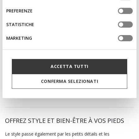
altri strumenti di tracciamento autorizzare. Per maggiori
del
informazioni o per modificare in qualsiasi momento le
consenso
PREFERENZE
tue impostazioni, visita la nostra
cookie policy
.
STATISTICHE
MARKETING
ACCETTA TUTTI
CHAUSSETTES X2 FEMME
CHAUSSETTES X2 FEMME
Chaussettes courtes
Chaussettes courtes
CONFERMA SELEZIONATI
€19,90
€17,90
4 COULEURS
3 COULEURS
OFFREZ STYLE ET BIEN-ÊTRE À VOS PIEDS
Le style passe également par les petits détails et les