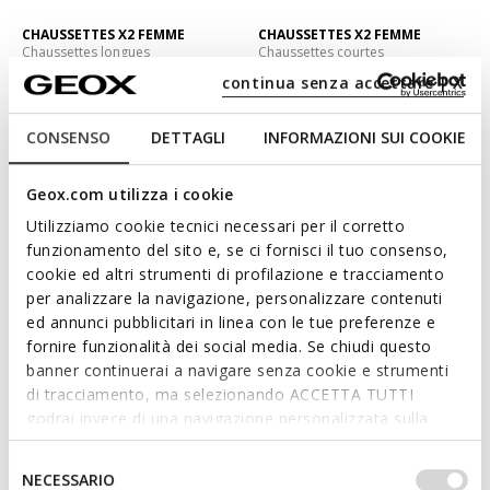
CHAUSSETTES X2 FEMME
CHAUSSETTES X2 FEMME
Chaussettes longues
Chaussettes courtes
€19,90
€19,90
continua senza accettare | X
2 COULEURS
4 COULEURS
CONSENSO
DETTAGLI
INFORMAZIONI SUI COOKIE
Geox.com utilizza i cookie
Utilizziamo cookie tecnici necessari per il corretto
funzionamento del sito e, se ci fornisci il tuo consenso,
cookie ed altri strumenti di profilazione e tracciamento
per analizzare la navigazione, personalizzare contenuti
ed annunci pubblicitari in linea con le tue preferenze e
fornire funzionalità dei social media. Se chiudi questo
banner continuerai a navigare senza cookie e strumenti
CHAUSSETTES X2 FEMME
CHAUSSETTES X2 FEMME
di tracciamento, ma selezionando ACCETTA TUTTI
Chaussettes longues
Chaussettes courtes
godrai invece di una navigazione personalizzata sulla
€19,90
€17,90
2 COULEURS
3 COULEURS
base dei tuoi gusti ed interessi. Selezionando
IMPOSTAZIONI potrai anche scegliere quali cookies ed
Selezione
NECESSARIO