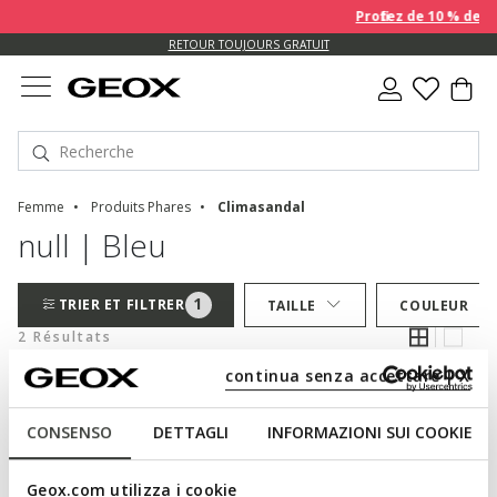
Profitez de 10 % de 
US.
RETOUR TOUJOURS GRATUIT
Femme
Produits Phares
Climasandal
null | Bleu
1
TRIER ET FILTRER
TAILLE
COULEUR
2 Résultats
continua senza accettare | X
CONSENSO
DETTAGLI
INFORMAZIONI SUI COOKIE
Geox.com utilizza i cookie