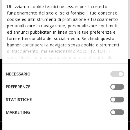
Utilizziamo cookie tecnici necessari per il corretto
funzionamento del sito e, se ci fornisci il tuo consenso,
cookie ed altri strumenti di profilazione e tracciamento
per analizzare la navigazione, personalizzare contenuti
VENTILATION ACTIVE
ed annunci pubblicitari in linea con le tue preferenze e
CLIMASANDAL SPRT FEMME
CLIMASANDAL SPRT FEMME
fornire funzionalità dei social media. Se chiudi questo
Sandales anatomiques
CHF105,00
4 COULEURS
banner continuerai a navigare senza cookie e strumenti
CHF105,00
4 COULEURS
di tracciamento, ma selezionando ACCETTA TUTTI
godrai invece di una navigazione personalizzata sulla
base dei tuoi gusti ed interessi. Selezionando
Inscrivez-vous à la newsletter et recevez immédiatement
IMPOSTAZIONI potrai anche scegliere quali cookies ed
Selezione
NECESSARIO
10 % de remise en cadeau de bienvenue.
altri strumenti di tracciamento autorizzare. Per maggiori
del
informazioni o per modificare in qualsiasi momento le
consenso
PREFERENZE
tue impostazioni, visita la nostra
cookie policy
.
STATISTICHE
Je préfère ne pas répondre
Femme
Homme
J’ai pris connaissance
de la note d’information
.
MARKETING
ACHETEZ