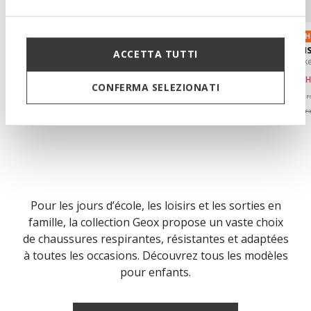
OS
WARNER BROS
WARNER BROS
LIGH
CIUFCIUF PETIT GARÇON
GHITA GARÇON
ASSI
ACCETTA TUTTI
Baskets Superman
Sandales Superman
Baske
de
CHF34,22
de
CHF37,76
de
CH
R
1 COULEUR
1 COULEUR
CONFERMA SELEZIONATI
Price reduced from
to
Price reduced from
to
Pric
de
CHF59,00
Prix catalogue
-42%
de
CHF59,00
Prix catalogue
-36%
de
CHF
de
CHF34,81
Prix antérieur
-2%
de
CHF38,35
Prix antérieur
-2%
de
CHF3
Pour les jours d’école, les loisirs et les sorties en
famille, la collection Geox propose un vaste choix
de chaussures respirantes, résistantes et adaptées
à toutes les occasions. Découvrez tous les modèles
pour enfants.