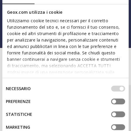
nouvelles chaussures Superman for Geox conjuguent
respirabilité et résistance, pour accompagner chaque
Geox.com utilizza i cookie
enfant dans ses aventures quotidiennes, avec la force
Utilizziamo cookie tecnici necessari per il corretto
d’un véritable super-héros.
funzionamento del sito e, se ci fornisci il tuo consenso,
cookie ed altri strumenti di profilazione e tracciamento
per analizzare la navigazione, personalizzare contenuti
ed annunci pubblicitari in linea con le tue preferenze e
fornire funzionalità dei social media. Se chiudi questo
banner continuerai a navigare senza cookie e strumenti
di tracciamento, ma selezionando ACCETTA TUTTI
Découvrez tous les modèles
godrai invece di una navigazione personalizzata sulla
base dei tuoi gusti ed interessi. Selezionando
IMPOSTAZIONI potrai anche scegliere quali cookies ed
Selezione
NECESSARIO
altri strumenti di tracciamento autorizzare. Per maggiori
del
informazioni o per modificare in qualsiasi momento le
consenso
PREFERENZE
tue impostazioni, visita la nostra
cookie policy
.
STATISTICHE
MARKETING