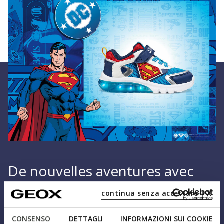
De nouvelles aventures avec
Superman
continua senza accettare | X
Design moderne, confort et technologie Geox : les
CONSENSO
DETTAGLI
INFORMAZIONI SUI COOKIE