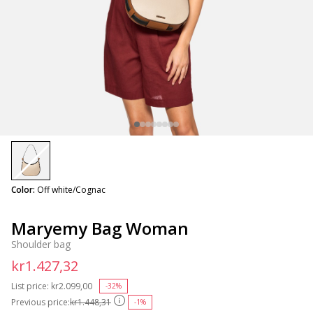
selected
Color:
Off white/Cognac
Maryemy Bag Woman
Shoulder bag
kr1.427,32
List price:
Price reduced from
kr2.099,00
to
-32%
Previous price:
kr1.448,31
-1%