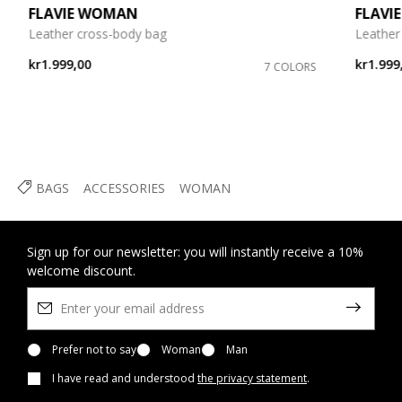
FLAVIE WOMAN
FLAVI
Leather cross-body bag
Leather
kr1.999,00
kr1.999
7 COLORS
BAGS
ACCESSORIES
WOMAN
Sign up for our newsletter: you will instantly receive a 10%
welcome discount.
Prefer not to say
Woman
Man
I have read and understood
the privacy statement
.