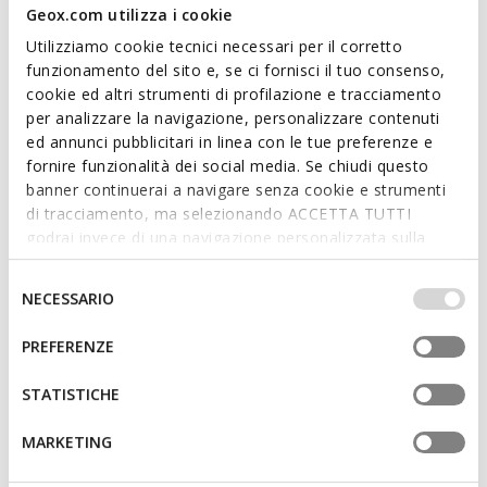
Geox.com utilizza i cookie
Utilizziamo cookie tecnici necessari per il corretto
Features
funzionamento del sito e, se ci fornisci il tuo consenso,
cookie ed altri strumenti di profilazione e tracciamento
Dimensions: H: 25 cm, L: 26 cm, W: 6 cm
per analizzare la navigazione, personalizzare contenuti
ed annunci pubblicitari in linea con le tue preferenze e
Internal details: 2 internal pockets
fornire funzionalità dei social media. Se chiudi questo
Crook of arm
banner continuerai a navigare senza cookie e strumenti
di tracciamento, ma selezionando ACCETTA TUTTI
Adjustable strap
godrai invece di una navigazione personalizzata sulla
base dei tuoi gusti ed interessi. Selezionando
Shoulder style
IMPOSTAZIONI potrai anche scegliere quali cookies ed
Selezione
NECESSARIO
Zip fastening
altri strumenti di tracciamento autorizzare. Per maggiori
del
informazioni o per modificare in qualsiasi momento le
consenso
PREFERENZE
tue impostazioni, visita la nostra
cookie policy
.
Materials
STATISTICHE
MARKETING