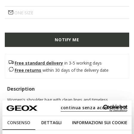
ONE SIZE
NOTIFY ME
Free standard delivery
in 3-5 working days
Free returns
within 30 days of the delivery date
Description
Women's shoulder bag with clean lines and timeless
elegance. In this version, which mixes milk white and cognac,
continua senza accettare | X
it is made of soft tumbled leather. Maryemy is ideal for
adding style to a sophisticated casual look.
CONSENSO
DETTAGLI
INFORMAZIONI SUI COOKIE
ITEM CODE:
D65ZSA00046C1218