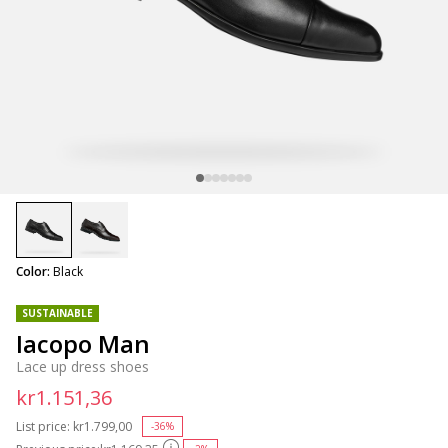
selected
Color:
Black
SUSTAINABLE
Iacopo Man
Lace up dress shoes
kr1.151,36
List price:
Price reduced from
kr1.799,00
to
-36%