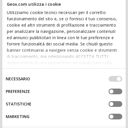
Geox.com utilizza i cookie
ITEM CODE:
U659GB00043C9999
Utilizziamo cookie tecnici necessari per il corretto
funzionamento del sito e, se ci fornisci il tuo consenso,
Features
cookie ed altri strumenti di profilazione e tracciamento
per analizzare la navigazione, personalizzare contenuti
ed annunci pubblicitari in linea con le tue preferenze e
By purchasing this product, you are
fornire funzionalità dei social media. Se chiudi questo
supporting Leather Working Group certified
tanneries
banner continuerai a navigare senza cookie e strumenti
di tracciamento, ma selezionando ACCETTA TUTTI
godrai invece di una navigazione personalizzata sulla
Lace fastening; Removable insole
base dei tuoi gusti ed interessi. Selezionando
IMPOSTAZIONI potrai anche scegliere quali cookies ed
Selezione
NECESSARIO
altri strumenti di tracciamento autorizzare. Per maggiori
del
Materials
informazioni o per modificare in qualsiasi momento le
consenso
PREFERENZE
tue impostazioni, visita la nostra
cookie policy
.
Technologies
STATISTICHE
MARKETING