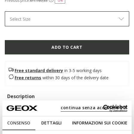
Previous price:
kr1.169,35
-2%
Select Size
ADD TO CART
Free standard delivery
in 3-5 working days
Free returns
within 30 days of the delivery date
Description
A formal men's shoe that combines comfort and impeccable
continua senza accettare | X
style. Here in a classic black version, it features a smooth
leather upper and a tapered line that enhances its elegance.
CONSENSO
DETTAGLI
INFORMAZIONI SUI COOKIE
Light and breathable, Iacopo adds a touch of class to office
outfits and special occasions.