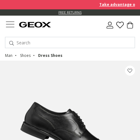
Take advantage of an E
FREE RETURNS
Man
Shoes
Dress Shoes