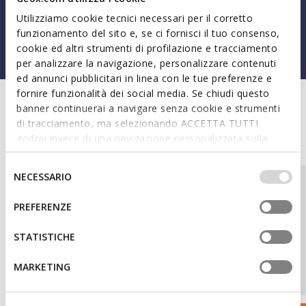
and durability to accompany every child on their daily
Utilizziamo cookie tecnici necessari per il corretto
adventures, with the strength of a true superhero.
funzionamento del sito e, se ci fornisci il tuo consenso,
cookie ed altri strumenti di profilazione e tracciamento
per analizzare la navigazione, personalizzare contenuti
ed annunci pubblicitari in linea con le tue preferenze e
fornire funzionalità dei social media. Se chiudi questo
banner continuerai a navigare senza cookie e strumenti
di tracciamento, ma selezionando ACCETTA TUTTI
Discover all models
godrai invece di una navigazione personalizzata sulla
base dei tuoi gusti ed interessi. Selezionando
IMPOSTAZIONI potrai anche scegliere quali cookies ed
Selezione
NECESSARIO
altri strumenti di tracciamento autorizzare. Per maggiori
del
informazioni o per modificare in qualsiasi momento le
consenso
PREFERENZE
tue impostazioni, visita la nostra
cookie policy
.
STATISTICHE
MARKETING