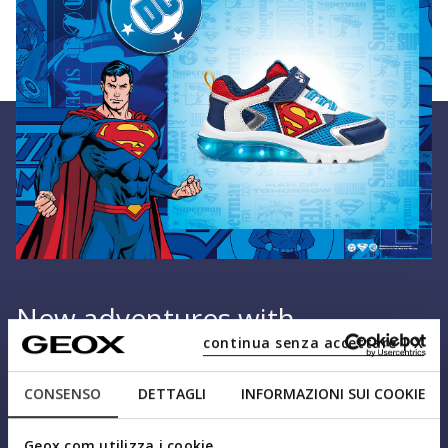
New adventures with
continua senza accettare | X
Superman
CONSENSO
DETTAGLI
INFORMAZIONI SUI COOKIE
Modern design, comfort, and Geox technology: the new
Superman for Geox sneakers combine breathability
Geox.com utilizza i cookie