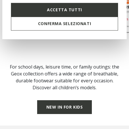
ROS
WARNER BROS
WARNER BROS
LIGH
CIUFCIUF TODDLER BOY
GHITA BOY
ASSI
ACCETTA TUTTI
Superman sneakers
Superman sandals
Super
kr434,42
from
kr509,32
fro
R
1 COLOR
1 COLOR
CONFERMA SELEZIONATI
Price reduced from
to
Price reduced from
to
P
kr749,00
List price
-42%
from
kr749,00
List price
-32%
from
k
kr441,91
Previous price
-2%
from
kr516,81
Previous price
-1%
from
kr
For school days, leisure time, or family outings: the
Geox collection offers a wide range of breathable,
durable footwear suitable for every occasion.
Discover all children’s models.
NEW IN FOR KIDS