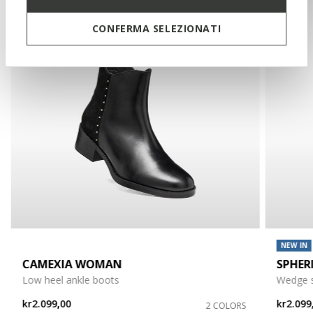
CONFERMA SELEZIONATI
NEW IN
CAMEXIA WOMAN
SPHER
Low heel ankle boots
Wedge 
kr2.099,00
kr2.099
2 COLORS