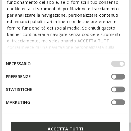
ITEM CODE:
D6580D0KYTUC2235
funzionamento del sito e, se ci fornisci il tuo consenso,
cookie ed altri strumenti di profilazione e tracciamento
per analizzare la navigazione, personalizzare contenuti
Features
ed annunci pubblicitari in linea con le tue preferenze e
fornire funzionalità dei social media. Se chiudi questo
Heel height: 1,5 cm / 0,6"
banner continuerai a navigare senza cookie e strumenti
di tracciamento, ma selezionando ACCETTA TUTTI
Buckle on the strap to adjust the fit
godrai invece di una navigazione personalizzata sulla
base dei tuoi gusti ed interessi. Selezionando
IMPOSTAZIONI potrai anche scegliere quali cookies ed
Selezione
Materials
NECESSARIO
altri strumenti di tracciamento autorizzare. Per maggiori
del
informazioni o per modificare in qualsiasi momento le
consenso
PREFERENZE
tue impostazioni, visita la nostra
cookie policy
.
Technologies
STATISTICHE
MARKETING
You may also like
ACCETTA TUTTI