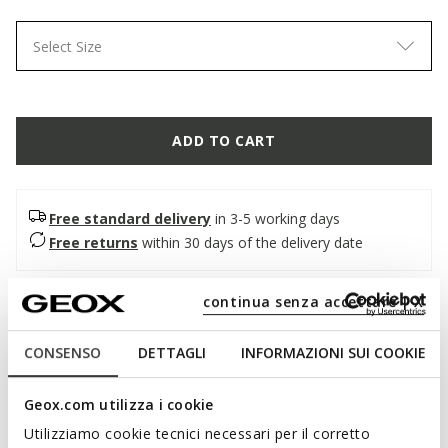
Select Size
ADD TO CART
Free standard delivery
in 3-5 working days
Free returns
within 30 days of the delivery date
continua senza accettare | X
Description
A feminine and trendy women's flat sandal with a
CONSENSO
DETTAGLI
INFORMAZIONI SUI COOKIE
contemporary design. In this light gold and beige version with
an ankle strap, it has an upper that mixes metallic leather and
Geox.com utilizza i cookie
soft nappa leather. Breathable and comfortable, Eraklia 15 is
a must-have for the summer season.
Utilizziamo cookie tecnici necessari per il corretto