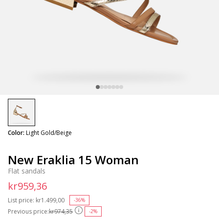
selected
Color:
Light Gold/Beige
New Eraklia 15 Woman
Flat sandals
kr959,36
List price:
Price reduced from
kr1.499,00
to
-36%
Previous price:
kr974,35
-2%