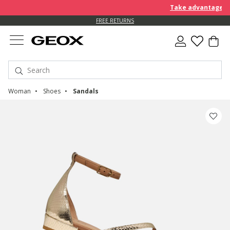
Take advantage of an E
FREE STANDARD DELIVERY FOR ORDERS OVER kr 950
FREE RETURNS
Woman
Shoes
Sandals