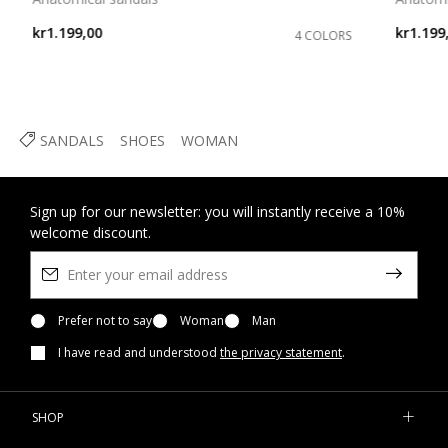
kr1.199,00
kr1.199
4 COLORS
SANDALS
SHOES
WOMAN
Sign up for our newsletter: you will instantly receive a 10%
welcome discount.
Prefer not to say
Woman
Man
I have read and understood
the privacy statement
.
SHOP