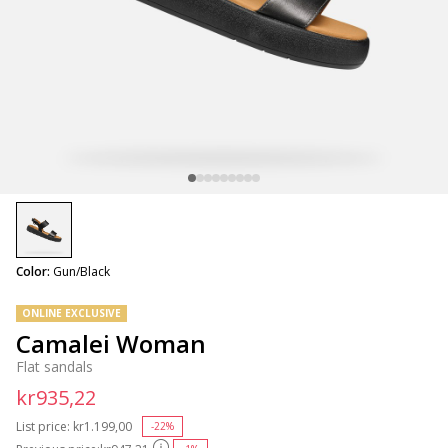
selected
Color:
Gun/Black
ONLINE EXCLUSIVE
Camalei Woman
Flat sandals
kr935,22
List price:
Price reduced from
kr1.199,00
to
-22%