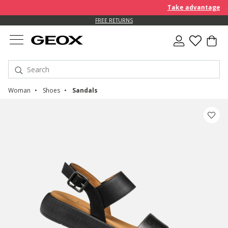
Take advantage of a
FREE RETURNS
Woman
Shoes
Sandals