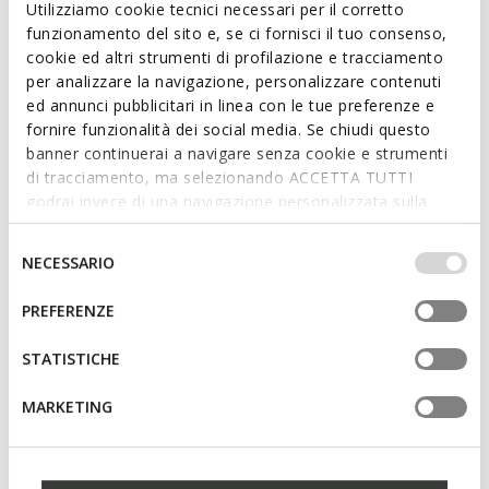
Utilizziamo cookie tecnici necessari per il corretto
warm days, from running errands to leisure time.
funzionamento del sito e, se ci fornisci il tuo consenso,
ITEM CODE:
D550NA0NFBCC1223
Read more
cookie ed altri strumenti di profilazione e tracciamento
per analizzare la navigazione, personalizzare contenuti
ed annunci pubblicitari in linea con le tue preferenze e
Features
fornire funzionalità dei social media. Se chiudi questo
banner continuerai a navigare senza cookie e strumenti
Thickness of sole: 3,5 cm / 1,4"
di tracciamento, ma selezionando ACCETTA TUTTI
godrai invece di una navigazione personalizzata sulla
Buckle on the strap to adjust the fit
base dei tuoi gusti ed interessi. Selezionando
IMPOSTAZIONI potrai anche scegliere quali cookies ed
Selezione
NECESSARIO
altri strumenti di tracciamento autorizzare. Per maggiori
del
Materials
informazioni o per modificare in qualsiasi momento le
consenso
PREFERENZE
tue impostazioni, visita la nostra
cookie policy
.
Technologies
STATISTICHE
MARKETING
You may also like