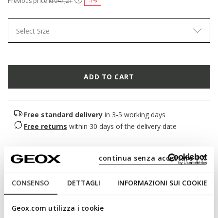
Previous price:
kr947,21
-1%
Select Size
ADD TO CART
Free standard delivery
in 3-5 working days
Free returns
within 30 days of the delivery date
Description
continua senza accettare | X
Women's sandal with contemporary DNA, featuring an eye-
CONSENSO
DETTAGLI
INFORMAZIONI SUI COOKIE
catching active-style outsole. Presented here in a sober black
version, it boasts a double-strap upper in pearlescent effect
material and leather-effect material. Light, comfortable and
Geox.com utilizza i cookie
breathable, Camalei is ideal for enjoying the city to the full on