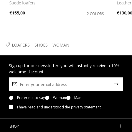
Suede loafers
Leather
€155,00
€130,0
2 COLORS
LOAFERS
SHOES
WOMAN
Sign up for our newsletter: you will instantly receive a 10%
welcome discount.
Prefer not to say
Woman
Man
I have read and understood
the privacy statement
.
SHOP