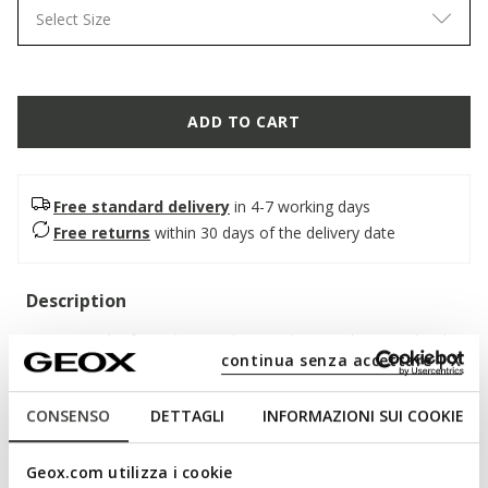
Select Size
ADD TO CART
Free standard delivery
in 4-7 working days
Free returns
within 30 days of the delivery date
Description
A women’s loafer with an understated yet sophisticated style,
continua senza accettare | X
the perfect companion for hectic days in the city. In this
hazelnut version, it features a soft suede upper with a clean
silhouette, enhanced by handcrafted details. Comfortable and
CONSENSO
DETTAGLI
INFORMAZIONI SUI COOKIE
breathable, Addisse adds a touch of effortless elegance to
everyday outfits.
Geox.com utilizza i cookie
ITEM CODE:
D66AXB00022C6032