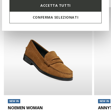
ACCETTA TUTTI
CONFERMA SELEZIONATI
NEW IN
NEW IN
NOEMEN WOMAN
ANNY