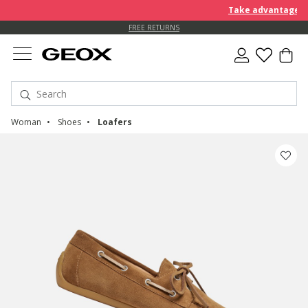
Take advantage of a
FREE STANDARD DELIVERY FOR ORDERS OVER 90.00 €
FREE RETURNS
Woman
Shoes
Loafers