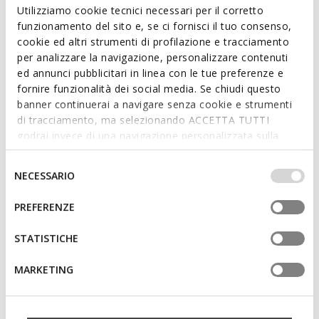
Read more
Utilizziamo cookie tecnici necessari per il corretto
funzionamento del sito e, se ci fornisci il tuo consenso,
cookie ed altri strumenti di profilazione e tracciamento
Features
per analizzare la navigazione, personalizzare contenuti
ed annunci pubblicitari in linea con le tue preferenze e
Quick and easy to put on
fornire funzionalità dei social media. Se chiudi questo
Thickness of sole: 1 cm / 0.4"
banner continuerai a navigare senza cookie e strumenti
di tracciamento, ma selezionando ACCETTA TUTTI
Slip-on design allows you to slide the foot in swiftly;
godrai invece di una navigazione personalizzata sulla
Removable insole
base dei tuoi gusti ed interessi. Selezionando
IMPOSTAZIONI potrai anche scegliere quali cookies ed
Selezione
NECESSARIO
altri strumenti di tracciamento autorizzare. Per maggiori
del
Materials
informazioni o per modificare in qualsiasi momento le
consenso
PREFERENZE
tue impostazioni, visita la nostra
cookie policy
.
Technologies
STATISTICHE
MARKETING
You may also like