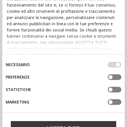
funzionamento del sito e, se ci fornisci il tuo consenso,
cookie ed altri strumenti di profilazione e tracciamento
per analizzare la navigazione, personalizzare contenuti
ed annunci pubblicitari in linea con le tue preferenze e
fornire funzionalità dei social media. Se chiudi questo
banner continuerai a navigare senza cookie e strumenti
di tracciamento, ma selezionando ACCETTA TUTTI
godrai invece di una navigazione personalizzata sulla
base dei tuoi gusti ed interessi. Selezionando
IMPOSTAZIONI potrai anche scegliere quali cookies ed
Selezione
NECESSARIO
altri strumenti di tracciamento autorizzare. Per maggiori
del
SHOP WOMEN’S
informazioni o per modificare in qualsiasi momento le
consenso
PREFERENZE
tue impostazioni, visita la nostra
cookie policy
.
SHOP MEN’S
STATISTICHE
STAY IN THE LOOP
MARKETING
Stay informed about the latest
news: sign up for our
newsletter.
SIGN UP