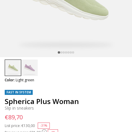
selected
Color:
Light green
FAST IN SYSTEM
Spherica Plus Woman
Slip in sneakers
€89,70
List price:
Price reduced from
€130,00
to
-31%