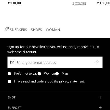
€130,00
€130,0
2 COLORS
SNEAKERS
SHOES
WOMAN
Sign up for our newsletter: you will instantly receive a 10%
welcome discount.
Prefer not to say
Woman
Man
I have read and understood
the privacy statement
.
SHOP
SUPPORT