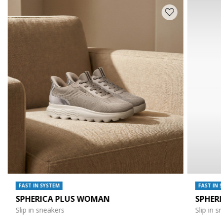
FAST IN SYSTEM
FAST IN
SPHERICA PLUS WOMAN
SPHER
Slip in sneakers
Slip in 