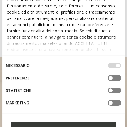
funzionamento del sito e, se ci fornisci il tuo consenso,
cookie ed altri strumenti di profilazione e tracciamento
Learn about the attributes of
per analizzare la navigazione, personalizzare contenuti
ed annunci pubblicitari in linea con le tue preferenze e
shoes featuring the Fast In
fornire funzionalità dei social media. Se chiudi questo
System
banner continuerai a navigare senza cookie e strumenti
di tracciamento, ma selezionando ACCETTA TUTTI
godrai invece di una navigazione personalizzata sulla
base dei tuoi gusti ed interessi. Selezionando
IMPOSTAZIONI potrai anche scegliere quali cookies ed
Selezione
NECESSARIO
altri strumenti di tracciamento autorizzare. Per maggiori
del
informazioni o per modificare in qualsiasi momento le
consenso
PREFERENZE
tue impostazioni, visita la nostra
cookie policy
.
STATISTICHE
HEEL SUPPORT
MARKETING