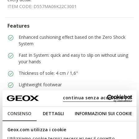
ITEM CODE:
D557MA06K22C3001
Features
Enhanced cushioning effect based on the Zero Shock
System
Fast In System: quick and easy to slip on without using
your hands
Thickness of sole: 4 cm / 1,6"
Lightweight footwear
Elasticated laces to adjust the fit; Removable insole
continua senza accettare | X
CONSENSO
DETTAGLI
INFORMAZIONI SUI COOKIE
Materials
Geox.com utilizza i cookie
Technologies
Utilizziamo cookie tecnici necessari per il corretto