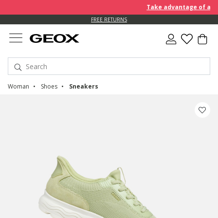
Take advantage of an EXTR
FREE RETURNS
Woman
Shoes
Sneakers