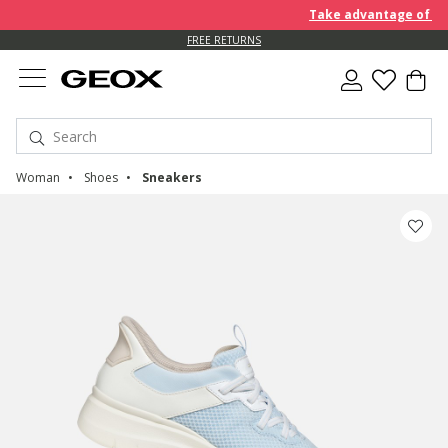
Take advantage of an EX
FREE RETURNS
Woman
Shoes
Sneakers