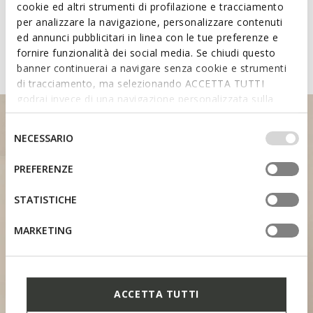
cookie ed altri strumenti di profilazione e tracciamento
shoes featuring the Fast In
per analizzare la navigazione, personalizzare contenuti
ed annunci pubblicitari in linea con le tue preferenze e
System
fornire funzionalità dei social media. Se chiudi questo
banner continuerai a navigare senza cookie e strumenti
di tracciamento, ma selezionando ACCETTA TUTTI
godrai invece di una navigazione personalizzata sulla
base dei tuoi gusti ed interessi. Selezionando
IMPOSTAZIONI potrai anche scegliere quali cookies ed
Selezione
NECESSARIO
altri strumenti di tracciamento autorizzare. Per maggiori
del
informazioni o per modificare in qualsiasi momento le
consenso
PREFERENZE
tue impostazioni, visita la nostra
cookie policy
.
HEEL SUPPORT
STATISTICHE
MARKETING
ACCETTA TUTTI