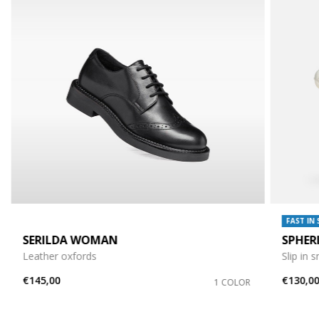
FAST IN
SERILDA WOMAN
SPHER
Leather oxfords
Slip in 
€145,00
€130,0
1 COLOR