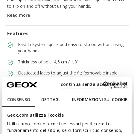
to slip on and off without using your hands.
ITEM CODE:
D670JB01402C0B1Z
Read more
Features
Fast In System: quick and easy to slip on without using
your hands
Thickness of sole: 4,5 cm / 1,8"
Elasticated laces to adjust the fit; Removable insole
continua senza accettare | X
Materials
CONSENSO
DETTAGLI
INFORMAZIONI SUI COOKIE
Technologies
Geox.com utilizza i cookie
Utilizziamo cookie tecnici necessari per il corretto
funzionamento del sito e, se ci fornisci il tuo consenso,
Learn about the attributes of