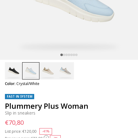
selected
Color:
Crystal/White
FAST IN SYSTEM
Plummery Plus Woman
Slip in sneakers
€70,80
List price:
Price reduced from
€120,00
to
-41%