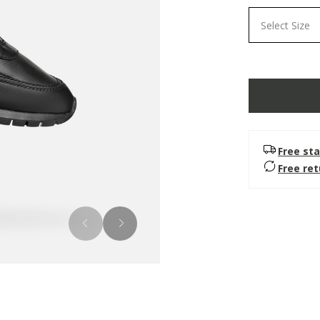
Select Size
Free sta
Free re