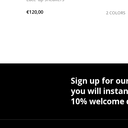
€120,00
COLOR
2 COLORS
Sign up for ou
you will instan
10% welcome d