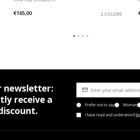
€165,00
2 COLORS
r newsletter:
tly receive a
Prefer not to say
Woman
iscount.
I have read and understood
th