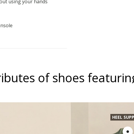
thout using your hands
insole
ributes of shoes featurin
HEEL SUP