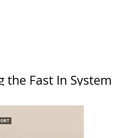
g the Fast In System
PORT