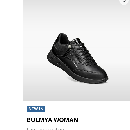
NEW IN
BULMYA WOMAN
Lace-up sneakers