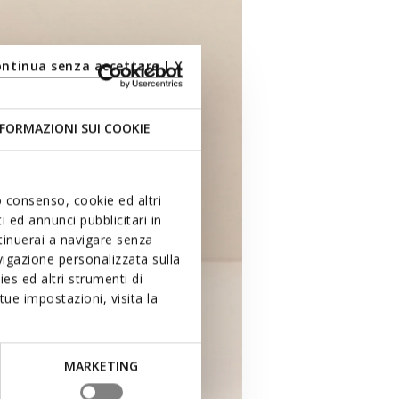
ontinua senza accettare | X
FORMAZIONI SUI COOKIE
uo consenso, cookie ed altri
 ed annunci pubblicitari in
ntinuerai a navigare senza
igazione personalizzata sulla
es ed altri strumenti di
ue impostazioni, visita la
MARKETING