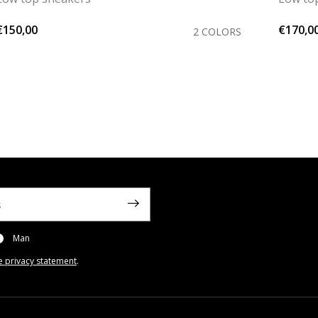
€150,00
€170,0
2 COLORS
Man
e privacy statement
.