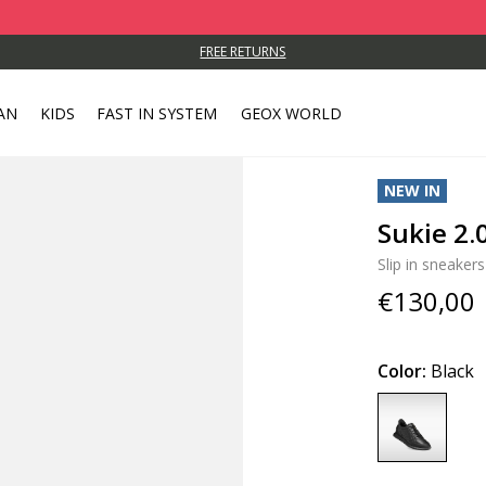
FREE RETURNS
AN
KIDS
FAST IN SYSTEM
GEOX WORLD
NEW IN
Sukie 2
Slip in sneakers
€130,00
Color:
Black
selected