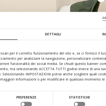
c
DETTAGLI
IN
ssari per il corretto funzionamento del sito e, se ci fornisci il t
acciamento per analizzare la navigazione, personalizzare contenuti
SOFT PAD
CONTOURED TONGUE
fornire funzionalità dei social media. Se chiudi questo banner co
mento, ma selezionando ACCETTA TUTTI godrai invece di una nav
si. Selezionando IMPOSTAZIONI potrai anche scegliere quali cooki
maggiori informazioni o per modificare in qualsiasi momento le t
PREFERENZE
STATISTICHE