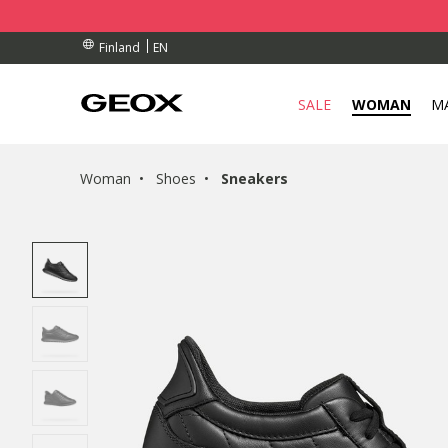
BY COLLECTION POINT.
RDERS OVER 90.00 €
RDERS OVER 90.00 €
EN
Finland
SALE
WOMAN
M
Woman
Shoes
Sneakers