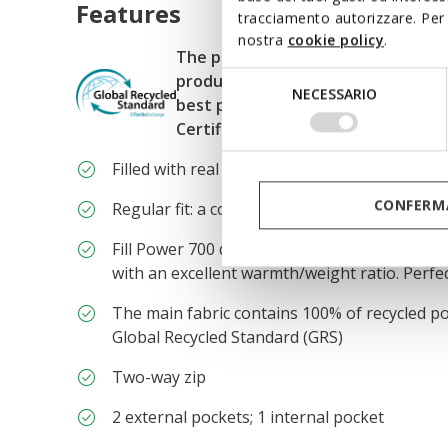
Features
tracciamento autorizzare. Per 
nostra
cookie policy
.
The purchase of Global Recycled St
Selezione
products demonstrates demand fo
NECESSARIO
del
best processing practices in the s
consenso
Certified by ICEA-TX-3991
Filled with real down for an incomparable w
CONFERMA
Regular fit: a comfortable cut for a garment 
Fill Power 700 down jacket: this combines ult
with an excellent warmth/weight ratio. Perfe
The main fabric contains 100% of recycled po
Global Recycled Standard (GRS)
Two-way zip
2 external pockets; 1 internal pocket