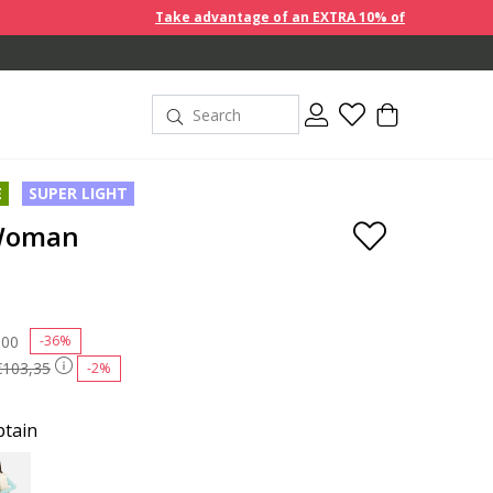
Take advantage of an EXTRA 10% off discount prices when you b
E
SUPER LIGHT
 Woman
 reduced from
,00
to
-36%
€103,35
-2%
ptain