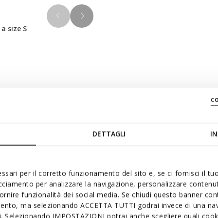
 a size S
Materials
c
 and fitted cut, featuring a
ht blue, it is made from
DETTAGLI
IN
Technologi
lon, with premium padding
rn with other layers and is
ssari per il corretto funzionamento del sito e, se ci fornisci il t
acciamento per analizzare la navigazione, personalizzare contenuti
fornire funzionalità dei social media. Se chiudi questo banner co
mento, ma selezionando ACCETTA TUTTI godrai invece di una nav
si. Selezionando IMPOSTAZIONI potrai anche scegliere quali cooki