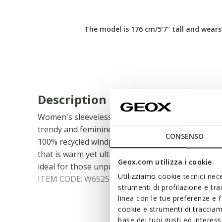
The model is 176 cm/5’7’’ tall and wears
Description
Women's sleeveless down jacket with zip fastening
trendy and feminine design. Shown here in midnig
CONSENSO
100% recycled windproof and water-repellent ny
that is warm yet ultra-light. Jaysen can also be wo
Geox.com utilizza i cookie
ideal for those unpredictable early season days.
Utilizziamo cookie tecnici nece
ITEM CODE:
W6525DT3146F1624
strumenti di profilazione e tr
linea con le tue preferenze e 
cookie e strumenti di traccia
base dei tuoi gusti ed interes