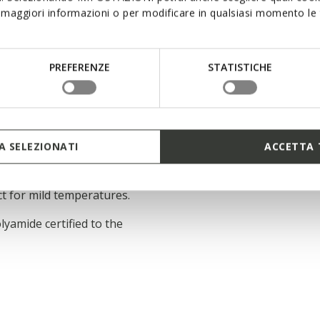
maggiori informazioni o per modificare in qualsiasi momento le t
andard (GRS) certified
r recycled content and
PREFERENZE
STATISTICHE
upply chain GEOX SPA
armth/weight ratio
 SELEZIONATI
ACCETTA 
that adapts to the body
ra-light thermal insulation
ct for mild temperatures.
lyamide certified to the