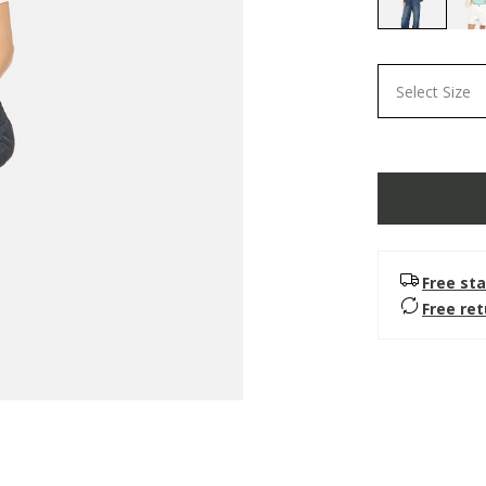
selected
Select Size
Free sta
Free re