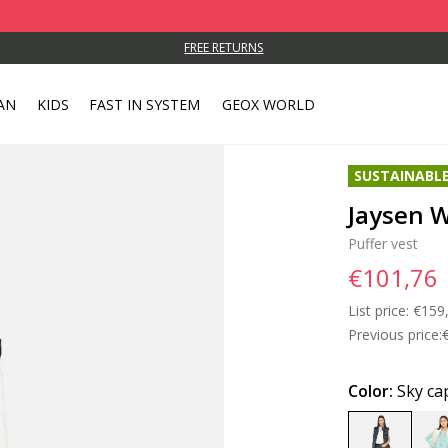
FREE RETURNS
AN
KIDS
FAST IN SYSTEM
GEOX WORLD
SUSTAINABL
Jaysen
Puffer vest
€101,76
List price:
Price
€159
Previous price:
Color:
Sky ca